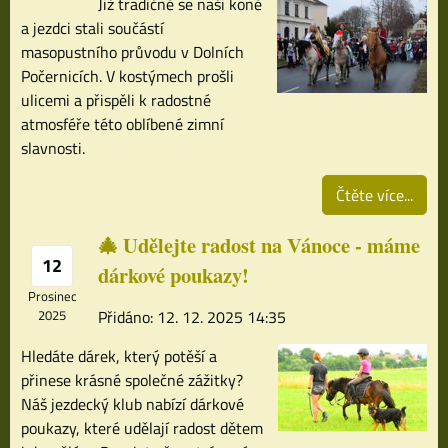
Již tradičně se naši koně
a jezdci stali součástí
masopustního průvodu v Dolních
Počernicích. V kostýmech prošli
ulicemi a přispěli k radostné
atmosféře této oblíbené zimní
slavnosti.
Čtěte více...
🎄 Udělejte radost na Vánoce - máme
12
dárkové poukazy!
Prosinec
2025
Přidáno: 12. 12. 2025 14:35
Hledáte dárek, který potěší a
přinese krásné společné zážitky?
Náš jezdecký klub nabízí dárkové
poukazy, které udělají radost dětem