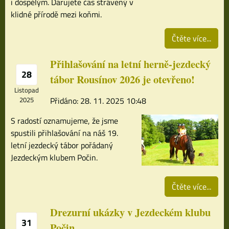
i dospělým. Darujete čas strávený v
klidné přírodě mezi koňmi.
Čtěte více...
Přihlašování na letní herně-jezdecký
28
tábor Rousínov 2026 je otevřeno!
Listopad
2025
Přidáno: 28. 11. 2025 10:48
S radostí oznamujeme, že jsme
spustili přihlašování na náš 19.
letní jezdecký tábor pořádaný
Jezdeckým klubem Počin.
Čtěte více...
Drezurní ukázky v Jezdeckém klubu
31
Počin