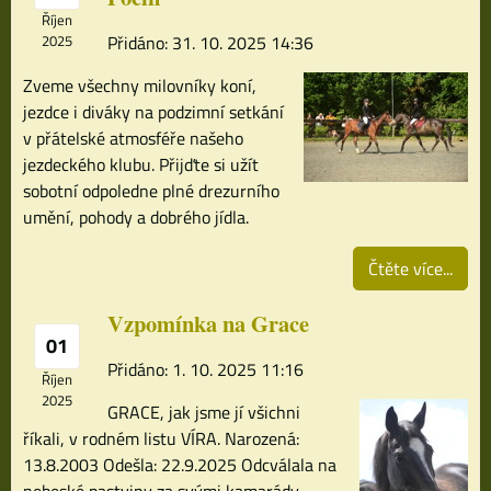
Říjen
2025
Přidáno: 31. 10. 2025 14:36
Zveme všechny milovníky koní,
jezdce i diváky na podzimní setkání
v přátelské atmosféře našeho
jezdeckého klubu. Přijďte si užít
sobotní odpoledne plné drezurního
umění, pohody a dobrého jídla.
Čtěte více...
Vzpomínka na Grace
01
Přidáno: 1. 10. 2025 11:16
Říjen
2025
GRACE, jak jsme jí všichni
říkali, v rodném listu VÍRA. Narozená:
13.8.2003 Odešla: 22.9.2025 Odcválala na
nebeské pastviny za svými kamarády