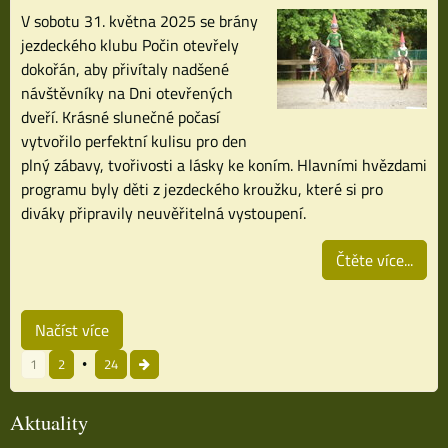
V sobotu 31. května 2025 se brány
jezdeckého klubu Počin otevřely
dokořán, aby přivítaly nadšené
návštěvníky na Dni otevřených
dveří. Krásné slunečné počasí
vytvořilo perfektní kulisu pro den
plný zábavy, tvořivosti a lásky ke koním. Hlavními hvězdami
programu byly děti z jezdeckého kroužku, které si pro
diváky připravily neuvěřitelná vystoupení.
Čtěte více...
Načíst více
1
2
24
Aktuality