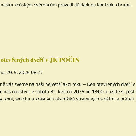
 našim koňským svěřencům provedl důkladnou kontrolu chrupu.
 otevřených dveří v JK POČIN
no: 29. 5. 2025 08:27
ně vás zveme na naši největší akci roku – Den otevřených dveří 
te nás navštívit v sobotu 31. května 2025 od 13:00 a užijte si pes
y, koní, smíchu a krásných okamžiků strávených s dětmi a přáteli.