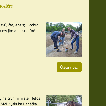
mosféra
svůj čas, energii i dobrou
a my jim za ni srdečně
Čtěte více...
y na prvním místě. I letos
– MVDr. Jakuba Hanáčka,