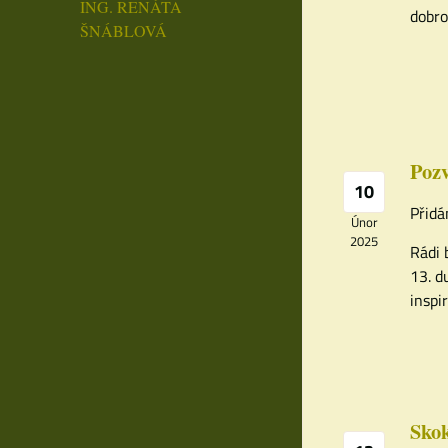
ING. RENÁTA
dobro
ŠNÁBLOVÁ
Pozv
10
Přidá
Únor
2025
Rádi 
13. d
inspi
Skok