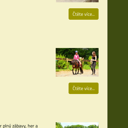
Čtěte více...
Čtěte více...
r plný zábavy, her a