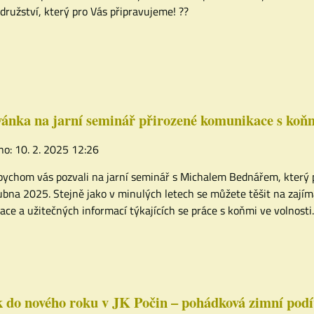
družství, který pro Vás připravujeme! ??️
ánka na jarní seminář přirozené komunikace s koň
no: 10. 2. 2025 12:26
bychom vás pozvali na jarní seminář s Michalem Bednářem, který
ubna 2025. Stejně jako v minulých letech se můžete těšit na zají
race a užitečných informací týkajících se práce s koňmi ve volnosti.
 do nového roku v JK Počin – pohádková zimní pod