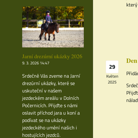
který
Jarní drezúrní ukázky 2026
Den
9. 3. 2026 14:47
29
Přidá
Srdečně Vás zveme na Jarní
Květen
2025
drezúrní ukázky, které se
Srdeč
uskuteční v našem
Přijď
jezdeckém areálu v Dolních
nálad
Počernicích. Přijďte s námi
oslavit příchod jara u koní a
podívat se na ukázky
jezdeckého umění našich i
hostujících jezdců.