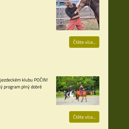
Čtěte více...
v jezdeckém klubu POČIN!
trý program plný dobré
Čtěte více...