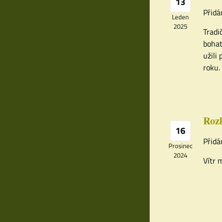
13
Přidá
Leden
2025
Tradi
bohat
užili
roku.
Rozl
16
Přidá
Prosinec
2024
Vítr 