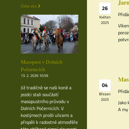
Jarn
Čtěte více
26
Přidá
Květen
2025
Víken
poroz
potvr
Masopust v Dolních
Počernicích
13. 2. 2026 10:59
Maso
04
Již tradičně se naši koně a
Přidá
jezdci stali součástí
Březen
2025
masopustního průvodu v
Jako 
Dolních Počernicích. V
A my 
kostýmech prošli ulicemi a
přispěli k radostné atmosféře
této oblíbené zimní slavnosti.