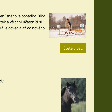
mení sněhové pohádky. Díky
ek a všichni účastníci si
erá je dovedla až do nového
Čtěte více...
dy.