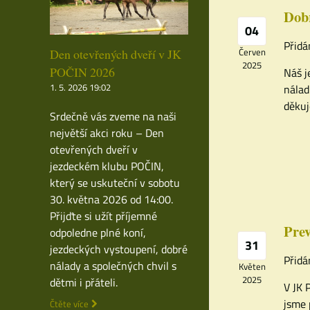
Dobr
04
Přidá
Červen
Den otevřených dveří v JK
2025
POČIN 2026
Náš j
1. 5. 2026 19:02
nálad
děku
Srdečně vás zveme na naši
největší akci roku – Den
otevřených dveří v
jezdeckém klubu POČIN,
který se uskuteční v sobotu
30. května 2026 od 14:00.
Přijďte si užít příjemné
Prev
odpoledne plné koní,
31
jezdeckých vystoupení, dobré
Přidá
nálady a společných chvil s
Květen
2025
dětmi i přáteli.
V JK 
jsme 
Čtěte více