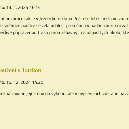
no: 13. 1. 2025 16:14
ční novoroční akce v Jezdeckém klubu Počin se letos nesla ve zna
é sněhové nadílce se celá událost proměnila v nádherný zimní zážit
 pečlivě připravenou trasu plnou zábavných a nápaditých úkolů, kt
oučení s Luckou
no: 16. 12. 2024 14:20
možná zavane její stopy na výběhu, ale v myšlenkách zůstane navž