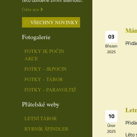
Čtěte více
VŠECHNY NOVINKY
Máme
Fotogalerie
03
Přidá
Březen
FOTKY JK POČIN
2025
AKCE
FOTKY – JKPOCIN
FOTKY – TÁBOR
FOTKY – PARAVOLTIŽ
Přátelské weby
Letn
10
LETNÍ TÁBOR
Přidá
Únor
RYBNÍK ŠPINDLER
2025
Léto 