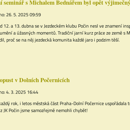
í seminář s Michalem Bednářem byl opět výjimečn
no: 26. 5. 2025 09:59
d 12. a 13. dubna se v Jezdeckém klubu Počin nesl ve znamení in
umění a úžasných momentů. Tradiční jarní kurz práce ze země s
dil, proč se na něj jezdecká komunita každé jaro i podzim těší.
pust v Dolních Počernicích
no: 4. 3. 2025 16:44
každý rok, i letos městská část Praha-Dolní Počernice uspořádala 
z JK Počin jsme samozřejmě nemohli chybět!