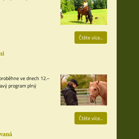
Čtěte více...
mi
 proběhne ve dnech 12.–
mavý program plný
Čtěte více...
ívaná