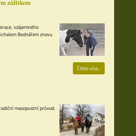
ým zážitkem
spirace, vzájemného
 Michalem Bednářem znovu
Čtěte více...
tradiční masopustní průvod.