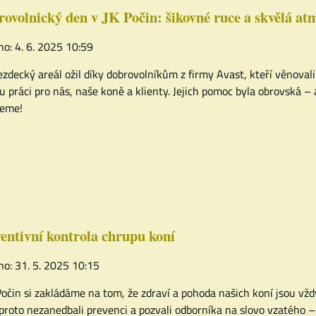
ovolnický den v JK Počin: šikovné ruce a skvělá at
no: 4. 6. 2025 10:59
ezdecký areál ožil díky dobrovolníkům z firmy Avast, kteří věnovali 
u práci pro nás, naše koně a klienty. Jejich pomoc byla obrovská – 
jeme!
entivní kontrola chrupu koní
no: 31. 5. 2025 10:15
Počin si zakládáme na tom, že zdraví a pohoda našich koní jsou vžd
proto nezanedbali prevenci a pozvali odborníka na slovo vzatého 