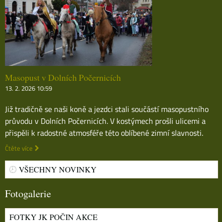
Masopust v Dolních Počernicích
13. 2. 2026 10:59
Již tradičně se naši koně a jezdci stali součástí masopustního
průvodu v Dolních Počernicích. V kostýmech prošli ulicemi a
přispěli k radostné atmosféře této oblíbené zimní slavnosti.
Čtěte více
VŠECHNY NOVINKY
Fotogalerie
FOTKY JK POČIN AKCE