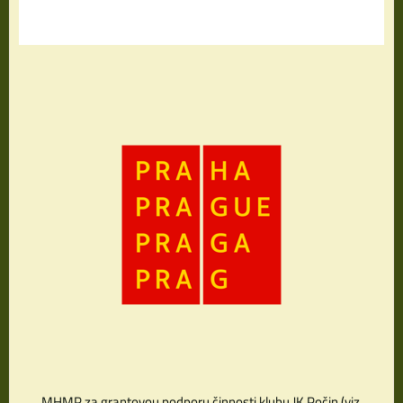
MHMP za grantovou podporu činnosti klubu JK Počin (viz.