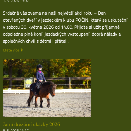
1. 5. 2026 19:02
Srdečně vás zveme na naši největší akci roku – Den
otevřených dveří v jezdeckém klubu POČIN, který se uskuteční
v sobotu 30. května 2026 od 14:00. Přijďte si užít příjemné
odpoledne plné koní, jezdeckých vystoupení, dobré nálady a
společných chvil s dětmi i přáteli.
Čtěte více
Jarní drezúrní ukázky 2026
9. 3. 2026 14:47