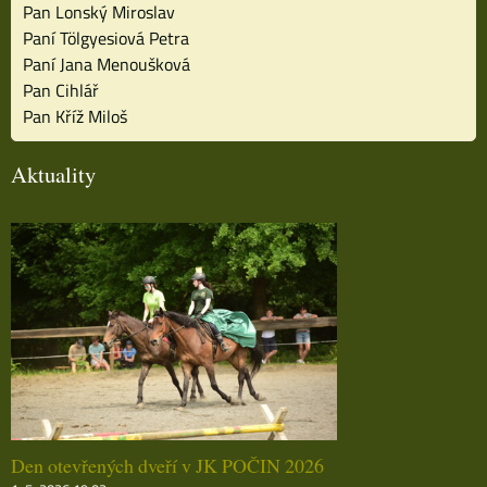
Pan Lonský Miroslav
Paní Tölgyesiová Petra
Paní Jana Menoušková
Pan Cihlář
Pan Kříž Miloš
Aktuality
Den otevřených dveří v JK POČIN 2026