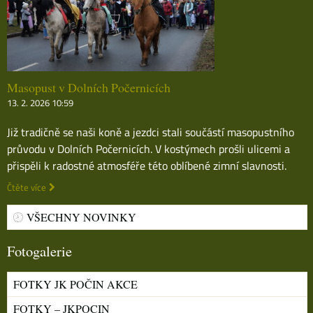
Masopust v Dolních Počernicích
13. 2. 2026 10:59
Již tradičně se naši koně a jezdci stali součástí masopustního
průvodu v Dolních Počernicích. V kostýmech prošli ulicemi a
přispěli k radostné atmosféře této oblíbené zimní slavnosti.
Čtěte více
VŠECHNY NOVINKY
Fotogalerie
FOTKY JK POČIN AKCE
FOTKY – JKPOCIN