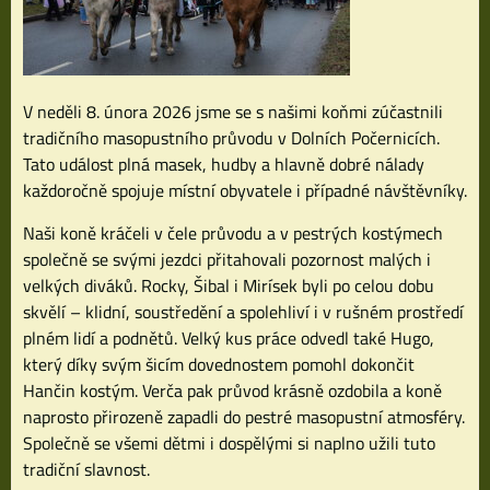
V neděli 8. února 2026 jsme se s našimi koňmi zúčastnili
tradičního masopustního průvodu v Dolních Počernicích.
Tato událost plná masek, hudby a hlavně dobré nálady
každoročně spojuje místní obyvatele i případné návštěvníky.
Naši koně kráčeli v čele průvodu a v pestrých kostýmech
společně se svými jezdci přitahovali pozornost malých i
velkých diváků. Rocky, Šibal i Mirísek byli po celou dobu
skvělí – klidní, soustředění a spolehliví i v rušném prostředí
plném lidí a podnětů. Velký kus práce odvedl také Hugo,
který díky svým šicím dovednostem pomohl dokončit
Hančin kostým. Verča pak průvod krásně ozdobila a koně
naprosto přirozeně zapadli do pestré masopustní atmosféry.
Společně se všemi dětmi i dospělými si naplno užili tuto
tradiční slavnost.