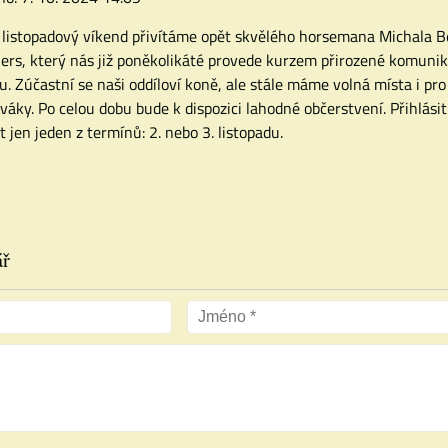
 listopadový víkend přivítáme opět skvělého horsemana Michala B
ers, který nás již poněkolikáté provede kurzem přirozené komunik
u. Zúčastní se naši oddíloví koně, ale stále máme volná místa i p
iváky. Po celou dobu bude k dispozici lahodné občerstvení. Přihlási
t jen jeden z termínů: 2. nebo 3. listopadu.
ář