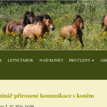
B
LETNÍ TÁBOR
NAŠI KONÍCI
PRO ČLENY
AK
inář přirozené komunikace s koněm
no: 7. 10. 2024 14:09