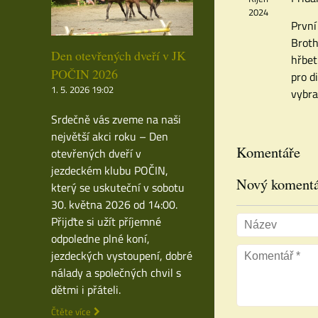
2024
První
Broth
Den otevřených dveří v JK
hřbet
POČIN 2026
pro d
1. 5. 2026 19:02
vybra
Srdečně vás zveme na naši
největší akci roku – Den
Komentáře
otevřených dveří v
jezdeckém klubu POČIN,
Nový koment
který se uskuteční v sobotu
30. května 2026 od 14:00.
Přijďte si užít příjemné
odpoledne plné koní,
jezdeckých vystoupení, dobré
nálady a společných chvil s
dětmi i přáteli.
Čtěte více