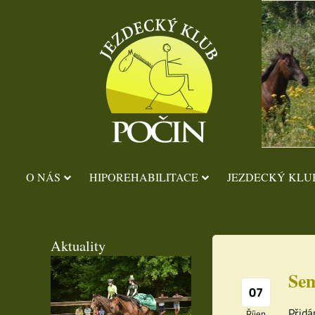
O NÁS
HIPOREHABILITACE
JEZDECKÝ KLU
Aktuality
Sem
07
Přidá
Říjen