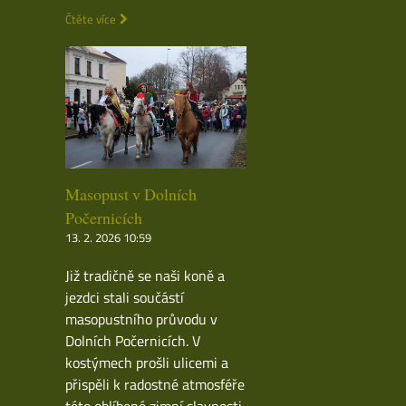
Čtěte více
Masopust v Dolních
Počernicích
13. 2. 2026 10:59
Již tradičně se naši koně a
jezdci stali součástí
masopustního průvodu v
Dolních Počernicích. V
kostýmech prošli ulicemi a
přispěli k radostné atmosféře
této oblíbené zimní slavnosti.