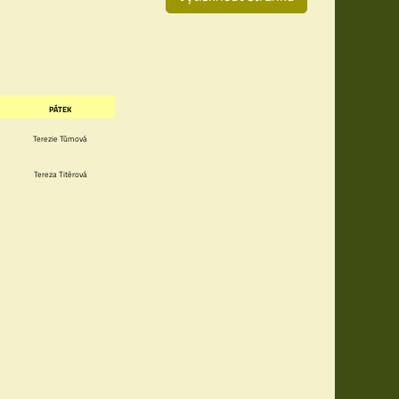
PÁTEK
Terezie Tůmová
Tereza Titěrová