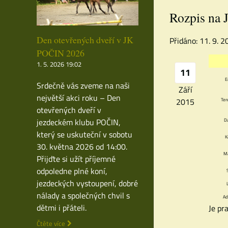
Rozpis na 
Den otevřených dveří v JK
Přidáno: 11. 9. 
POČIN 2026
1. 5. 2026 19:02
11
E
Srdečně vás zveme na naši
Září
největší akci roku – Den
2015
Ter
otevřených dveří v
jezdeckém klubu POČIN,
D
který se uskuteční v sobotu
K
30. května 2026 od 14:00.
Ma
Přijďte si užít příjemné
odpoledne plné koní,
jezdeckých vystoupení, dobré
nálady a společných chvil s
Ad
dětmi i přáteli.
Je pr
Čtěte více