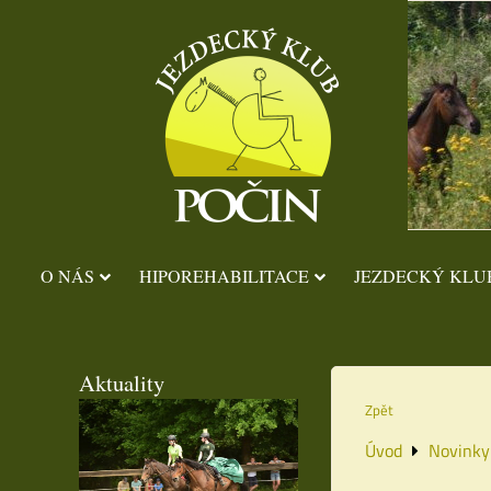
O NÁS
HIPOREHABILITACE
JEZDECKÝ KLU
Aktuality
Zpět
Úvod
Novinky