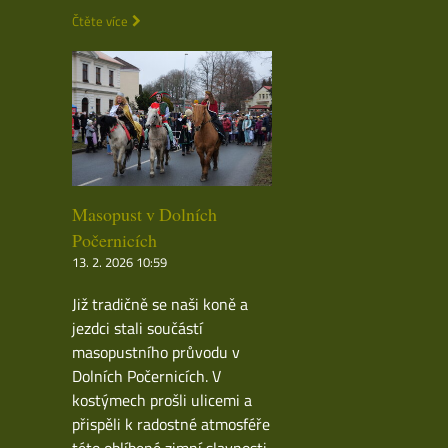
Čtěte více
Masopust v Dolních
Počernicích
13. 2. 2026 10:59
Již tradičně se naši koně a
jezdci stali součástí
masopustního průvodu v
Dolních Počernicích. V
kostýmech prošli ulicemi a
přispěli k radostné atmosféře
této oblíbené zimní slavnosti.