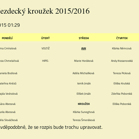
Jezdecký kroužek 2015/2016
2015 01:29
PONDĚLÍ
ÚTERÝ
STŘEDA
ČTVRTEK
ma Cmíralová
VOLTIŽ
AVK
Klárka Němcová
eza Chmelařová
HIPO.
Marie Horáková
Andy Krasanovská
aniela Bodiová
Adéla Michalíková
Tereza Picková
ateřina Knězů
Ismík Jirsák
Eliška Krutská
jda Vedralová
Elíšek Jirsák
Zdeňka Poborská
Sára Abesová
KROUŽEK
Eliška Poborská
Leila Abesová
Klárka Suneghová
éla Slováčková
Tereza Šmeráková
avděpodobné, že se rozpis bude trochu upravovat.