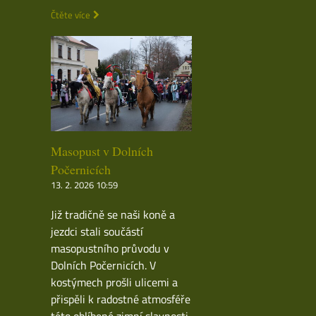
Čtěte více
Masopust v Dolních
Počernicích
13. 2. 2026 10:59
Již tradičně se naši koně a
jezdci stali součástí
masopustního průvodu v
Dolních Počernicích. V
kostýmech prošli ulicemi a
přispěli k radostné atmosféře
této oblíbené zimní slavnosti.