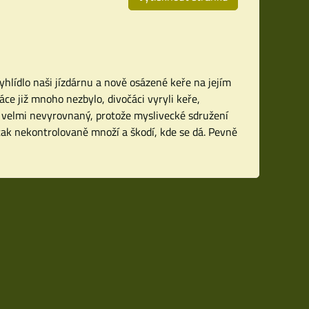
vyhlídlo naši jízdárnu a nově osázené keře na jejím
ce již mnoho nezbylo, divočáci vyryli keře,
oj velmi nevyrovnaný, protože myslivecké sdružení
tak nekontrolovaně množí a škodí, kde se dá. Pevně