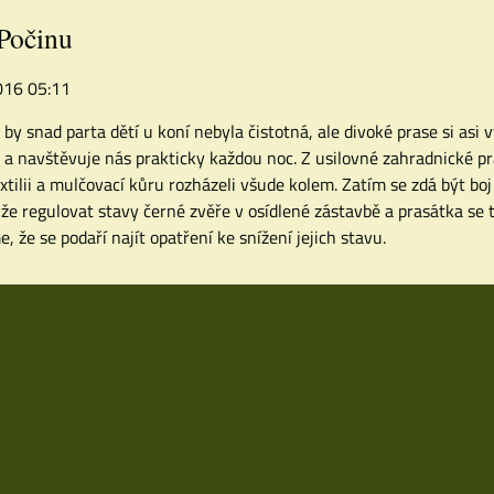
 Počinu
2016 05:11
 by snad parta dětí u koní nebyla čistotná, ale divoké prase si asi 
i a navštěvuje nás prakticky každou noc. Z usilovné zahradnické prá
xtilii a mulčovací kůru rozházeli všude kolem. Zatím se zdá být b
e regulovat stavy černé zvěře v osídlené zástavbě a prasátka se 
e, že se podaří najít opatření ke snížení jejich stavu.