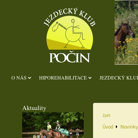
O NÁS
HIPOREHABILITACE
JEZDECKÝ KLU
Aktuality
Zpět
Úvod
Novinky