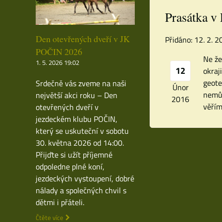
Prasátka v
Den otevřených dveří v JK
Přidáno: 12. 2. 
POČIN 2026
Ne že
1. 5. 2026 19:02
12
okraj
geote
Srdečně vás zveme na naši
Únor
nemůž
největší akci roku – Den
2016
věřím
otevřených dveří v
jezdeckém klubu POČIN,
který se uskuteční v sobotu
30. května 2026 od 14:00.
Přijďte si užít příjemné
odpoledne plné koní,
jezdeckých vystoupení, dobré
nálady a společných chvil s
dětmi i přáteli.
Čtěte více