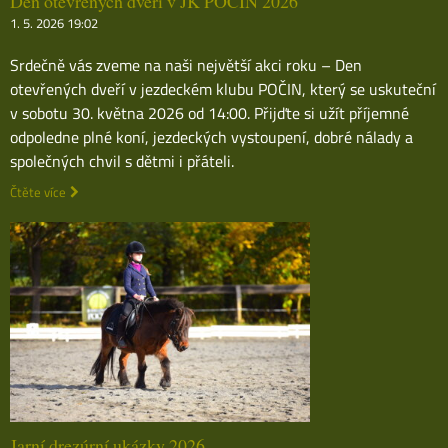
Den otevřených dveří v JK POČIN 2026
1. 5. 2026 19:02
Srdečně vás zveme na naši největší akci roku – Den
otevřených dveří v jezdeckém klubu POČIN, který se uskuteční
v sobotu 30. května 2026 od 14:00. Přijďte si užít příjemné
odpoledne plné koní, jezdeckých vystoupení, dobré nálady a
společných chvil s dětmi i přáteli.
Čtěte více
Jarní drezúrní ukázky 2026