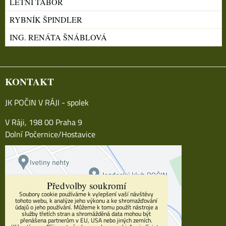
LETNÍ TÁBOR
RYBNÍK ŠPINDLER
ING. RENÁTA ŠNÁBLOVÁ
KONTAKT
JK POČIN V RÁJI - spolek
V Ráji, 198 00 Praha 9
Dolní Počernice/Hostavice
Předvolby soukromí
Soubory cookie používáme k vylepšení vaší návštěvy
tohoto webu, k analýze jeho výkonu a ke shromažďování
údajů o jeho používání. Můžeme k tomu použít nástroje a
služby třetích stran a shromážděná data mohou být
přenášena partnerům v EU, USA nebo jiných zemích.