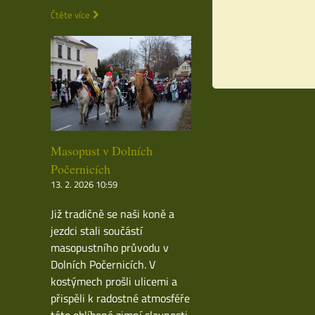
Čtěte více
Masopust v Dolních
Počernicích
13. 2. 2026 10:59
Již tradičně se naši koně a
jezdci stali součástí
masopustního průvodu v
Dolních Počernicích. V
kostýmech prošli ulicemi a
přispěli k radostné atmosféře
této oblíbené zimní slavnosti.