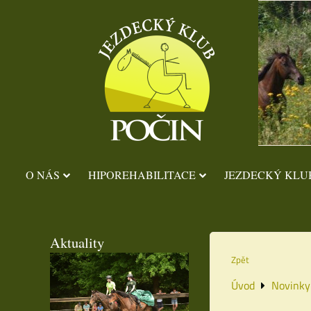
O NÁS
HIPOREHABILITACE
JEZDECKÝ KLU
Aktuality
Zpět
Úvod
Novinky