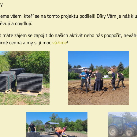
y.
eme všem, kteří se na tomto projektu podíleli! Díky Vám je náš kl
ěvují a obydlují.
 máte zájem se zapojit do našich aktivit nebo nás podpořit, nevá
rně cenná a my si jí moc
vážíme
!