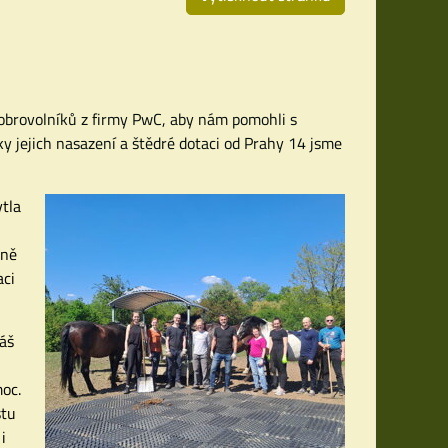
dobrovolníků z firmy PwC, aby nám pomohli s
ky jejich nasazení a štědré dotaci od Prahy 14 jsme
tla
hně
aci
náš
moc.
stu
i