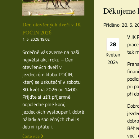
Děkujeme P
Den otevřených dveří v JK
Přidáno: 28. 5. 
POČIN 2026
V JK 
1. 5. 2026 19:02
28
prace
tak m
Srdečně vás zveme na naši
Květen
největší akci roku – Den
2024
Praha
otevřených dveří v
finan
jezdeckém klubu POČIN,
podlo
který se uskuteční v sobotu
při p
30. května 2026 od 14:00.
při d
Přijďte si užít příjemné
odpoledne plné koní,
Dobro
jezdeckých vystoupení, dobré
jezde
nálady a společných chvil s
dobro
dětmi i přáteli.
Během
věcí,
Čtěte více