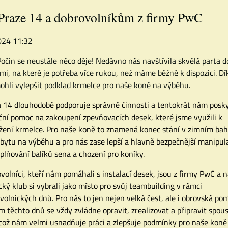
raze 14 a dobrovolníkům z firmy PwC
2024 11:32
Počin se neustále něco děje! Nedávno nás navštívila skvělá parta 
mi, na které je potřeba více rukou, než máme běžně k dispozici. Dí
ohli vylepšit podklad krmelce pro naše koně na výběhu.
 14 dlouhodobě podporuje správné činnosti a tentokrát nám posky
ční pomoc na zakoupení zpevňovacích desek, které jsme využili k
žení krmelce. Pro naše koně to znamená konec stání v zimním ba
obytu na výběhu a pro nás zase lepší a hlavně bezpečnější manipul
oplňování balíků sena a chození pro koníky.
volníci, kteří nám pomáhali s instalací desek, jsou z firmy PwC a 
cký klub si vybrali jako místo pro svůj teambuilding v rámci
volnických dnů. Pro nás to jen nejen velká čest, ale i obrovská po
 těchto dnů se vždy zvládne opravit, zrealizovat a připravit spou
 což nám velmi usnadňuje práci a zlepšuje podmínky pro naše koně 