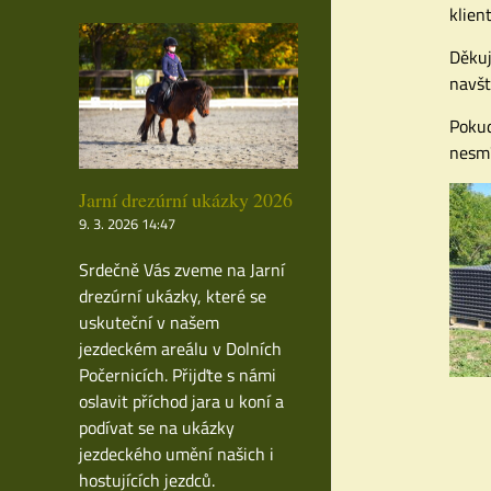
klient
Děkuj
navšt
Pokud
nesmí
Jarní drezúrní ukázky 2026
9. 3. 2026 14:47
Srdečně Vás zveme na Jarní
drezúrní ukázky, které se
uskuteční v našem
jezdeckém areálu v Dolních
Počernicích. Přijďte s námi
oslavit příchod jara u koní a
podívat se na ukázky
jezdeckého umění našich i
hostujících jezdců.