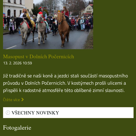
Masopust v Dolních Počernicích
13. 2. 2026 10:59
Již tradičně se naši koně a jezdci stali součástí masopustního
průvodu v Dolních Počernicích. V kostýmech prošli ulicemi a
přispěli k radostné atmosféře této oblíbené zimní slavnosti.
Čtěte více
VŠECHNY NOVINKY
Fotogalerie