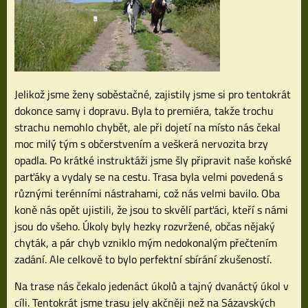
Jelikož jsme ženy soběstačné, zajistily jsme si pro tentokrát
dokonce samy i dopravu. Byla to premiéra, takže trochu
strachu nemohlo chybět, ale při dojetí na místo nás čekal
moc milý tým s občerstvením a veškerá nervozita brzy
opadla. Po krátké instruktáži jsme šly připravit naše koňské
parťáky a vydaly se na cestu. Trasa byla velmi povedená s
různými terénními nástrahami, což nás velmi bavilo. Oba
koně nás opět ujistili, že jsou to skvělí parťáci, kteří s námi
jsou do všeho. Úkoly byly hezky rozvržené, občas nějaký
chyták, a pár chyb vzniklo mým nedokonalým přečtením
zadání. Ale celkově to bylo perfektní sbírání zkušeností.
Na trase nás čekalo jedenáct úkolů a tajný dvanáctý úkol v
cíli. Tentokrát jsme trasu jely akčněji než na Sázavských