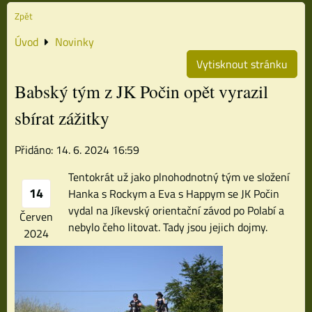
Zpět
Úvod
Novinky
Vytisknout stránku
Babský tým z JK Počin opět vyrazil
sbírat zážitky
Přidáno: 14. 6. 2024 16:59
Tentokrát už jako plnohodnotný tým ve složení
14
Hanka s Rockym a Eva s Happym se JK Počin
vydal na Jíkevský orientační závod po Polabí a
Červen
nebylo čeho litovat. Tady jsou jejich dojmy.
2024