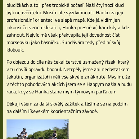
bludičkách a to i přes tropické počasí. Naši čtyřnozí kluci
byli neuvěřitelní. Musím ale vyzdvihnout i Hanku za její
profesionální orientaci ve slepé mapě. Kde já vidím jen
jakousi červenou klikatici, Hanka přesně ví, kam kdy a kde
zahnout. Nejvíc mě však překvapila její dovednost číst
morseovku jako básničku. Sundávám tedy před ní svůj
klobouk.
Po dojezdu do cíle nás čekal čerstvě usmažený řízek, který
v tu chvíli opravdu bodnul. Netrpěly jsme ani nedostatkem
tekutin, organizátoři měli vše skvěle zmáknuté. Myslím, že
v těchto pohodových akcích jsem se s Happym našla a budu
ráda, když se Hanka stane mým týmovým parťákem.
Děkuji všem za další skvělý zážitek a těšíme se na podzim
na dalším Jíkevském koorientačním závodě.