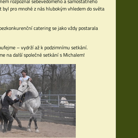
l v něm rozpoznal sebevědomého a samostatného
ent byl pro mnohé z nás hlubokým vhledem do světa
 bezkonkurenční catering se jako vždy postarala
doufejme – vydrží až k podzimnímu setkání.
e na další společné setkání s Michalem!