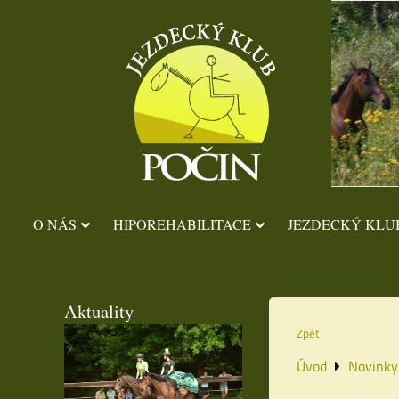
O NÁS
HIPOREHABILITACE
JEZDECKÝ KLU
Aktuality
Zpět
Úvod
Novinky