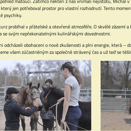
 pohled matoucí. Zatímco někteří z nás vnímali nejistotu, Micha
 který jen potřeboval prostor pro vlastní rozhodnutí. Tento mom
é psychiky.
kurz probíhal v přátelské a otevřené atmosféře. O skvělé zázemí a
 se svým nepřekonatelnými kulinářskými dovednostmi.
ni odcházeli obohaceni o nové zkušenosti a plni energie, která – 
eme všem zúčastněným za společně strávený čas a už teď se těším