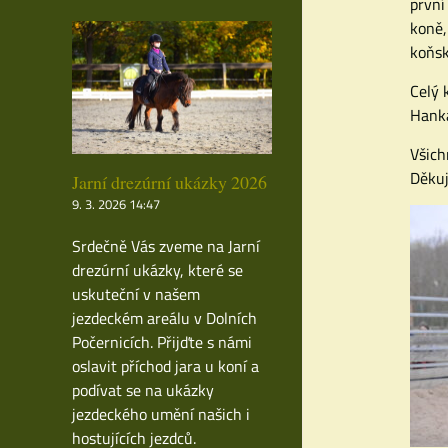
první
koně,
koňsk
Celý 
Hanka
Všich
Děkuj
Jarní drezúrní ukázky 2026
9. 3. 2026 14:47
Srdečně Vás zveme na Jarní
drezúrní ukázky, které se
uskuteční v našem
jezdeckém areálu v Dolních
Počernicích. Přijďte s námi
oslavit příchod jara u koní a
podívat se na ukázky
jezdeckého umění našich i
hostujících jezdců.