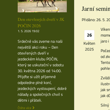
Jarní semi
Den otevřených dveří v JK
Přidáno: 26. 5. 
POČIN 2026
Víken
1. 5. 2026 19:02
26
momen
jaro i
Srdečně vás zveme na naši
Květen
největší akci roku – Den
2025
Počas
otevřených dveří v
od zk
jezdeckém klubu POČIN,
Tento
který se uskuteční v sobotu
pohle
30. května 2026 od 14:00.
Přijďte si užít příjemné
Zvláš
odpoledne plné koní,
ilust
jezdeckých vystoupení, dobré
jak s
nálady a společných chvil s
jak d
dětmi i přáteli.
Silný
Čtěte více