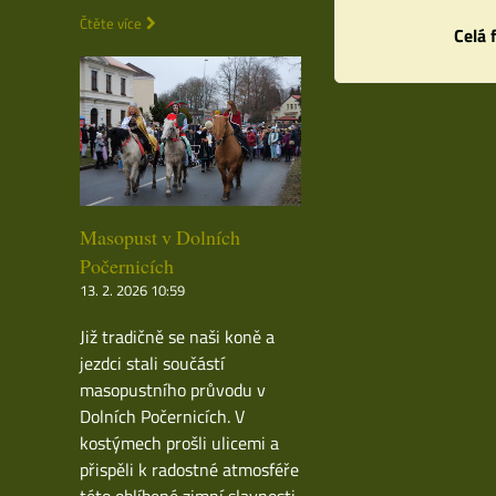
Čtěte více
Celá 
Masopust v Dolních
Počernicích
13. 2. 2026 10:59
Již tradičně se naši koně a
jezdci stali součástí
masopustního průvodu v
Dolních Počernicích. V
kostýmech prošli ulicemi a
přispěli k radostné atmosféře
této oblíbené zimní slavnosti.