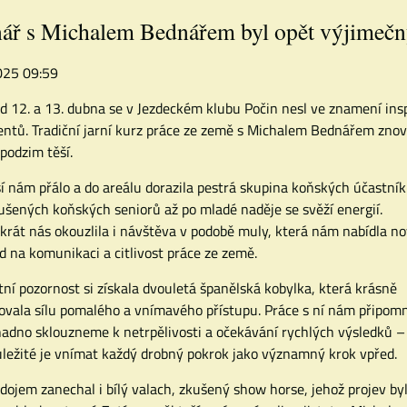
nář s Michalem Bednářem byl opět výjimeč
2025 09:59
d 12. a 13. dubna se v Jezdeckém klubu Počin nesl ve znamení in
tů. Tradiční jarní kurz práce ze země s Michalem Bednářem znovu
 podzim těší.
í nám přálo a do areálu dorazila pestrá skupina koňských účastní
ušených koňských seniorů až po mladé naděje se svěží energií.
krát nás okouzlila i návštěva v podobě muly, která nám nabídla n
d na komunikaci a citlivost práce ze země.
tní pozornost si získala dvouletá španělská kobylka, která krásně
rovala sílu pomalého a vnímavého přístupu. Práce s ní nám připomn
nadno sklouzneme k netrpělivosti a očekávání rychlých výsledků –
ůležité je vnímat každý drobný pokrok jako významný krok vpřed.
 dojem zanechal i bílý valach, zkušený show horse, jehož projev by