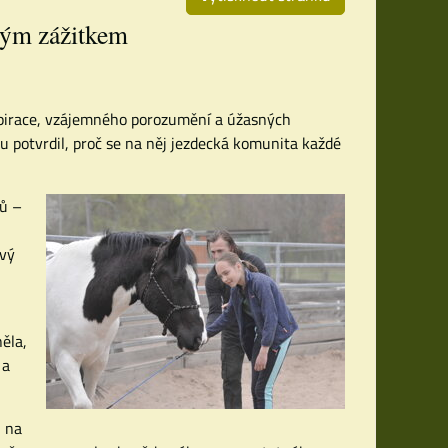
ným zážitkem
spirace, vzájemného porozumění a úžasných
 potvrdil, proč se na něj jezdecká komunita každé
ků –
ový
ěla,
 a
l na