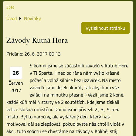
Zpět
Úvod
Novinky
Vytisknout stránku
Závody Kutná Hora
Přidáno: 26. 6. 2017 09:13
S koňmi jsme se zúčastnili závodů v Kutné Hoře
26
v TJ Sparta. Hned od rána nám vyšlo krásné
počasí a volná silnice bez uzavírek. Na místo
Červen
závodů jsme dojeli akorát, tak abychom vše
2017
zvládli na minutku přesně :) Vezli jsme 2 koně,
každý kůň měl 4 starty ve 2 soutěžích, kde jsme získali
velice slušná umístění. Domů jsme přivezli 2., 3., 5. a 6.
místo
Byl to náročný, ale vydařený den, který nás
motivoval dál se zlepšovat
pokud byste nás chtěli vidět v
akci, tuto sobotu se chystáme na závody v Kolíně, stáj