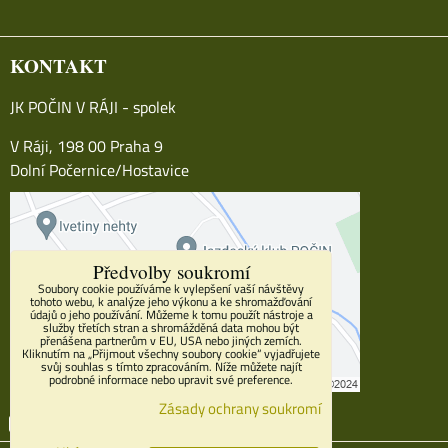
KONTAKT
JK POČIN V RÁJI - spolek
V Ráji, 198 00 Praha 9
Dolní Počernice/Hostavice
Předvolby soukromí
Soubory cookie používáme k vylepšení vaší návštěvy
tohoto webu, k analýze jeho výkonu a ke shromažďování
údajů o jeho používání. Můžeme k tomu použít nástroje a
služby třetích stran a shromážděná data mohou být
přenášena partnerům v EU, USA nebo jiných zemích.
Kliknutím na „Přijmout všechny soubory cookie“ vyjadřujete
svůj souhlas s tímto zpracováním. Níže můžete najít
podrobné informace nebo upravit své preference.
Zásady ochrany soukromí
Facebook
Youtube
Instagram