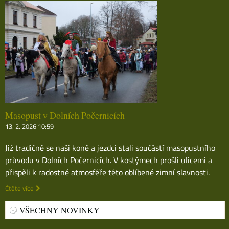
Masopust v Dolních Počernicích
13. 2. 2026 10:59
Již tradičně se naši koně a jezdci stali součástí masopustního
průvodu v Dolních Počernicích. V kostýmech prošli ulicemi a
přispěli k radostné atmosféře této oblíbené zimní slavnosti.
Čtěte více
VŠECHNY NOVINKY