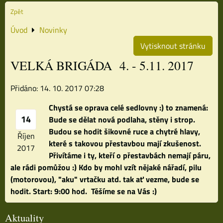
Zpět
Úvod
Novinky
Vytisknout stránku
VELKÁ BRIGÁDA 4. - 5.11. 2017
Přidáno: 14. 10. 2017 07:28
Chystá se oprava celé sedlovny :)
to znamená:
14
Bude se dělat nová podlaha, stěny i strop.
Budou se hodit šikovné ruce a chytré hlavy,
Říjen
které s takovou přestavbou mají zkušenost.
2017
Přivítáme i ty, kteří o přestavbách nemají páru,
ale rádi pomůžou :)
Kdo by mohl vzít nějaké nářadí, pilu
(motorovou), "aku" vrtačku atd. tak ať vezme, bude se
hodit. Start: 9:00 hod.
Těšíme se na Vás :)
Aktuality