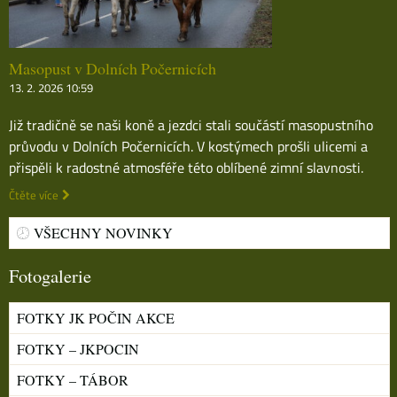
Masopust v Dolních Počernicích
13. 2. 2026 10:59
Již tradičně se naši koně a jezdci stali součástí masopustního
průvodu v Dolních Počernicích. V kostýmech prošli ulicemi a
přispěli k radostné atmosféře této oblíbené zimní slavnosti.
Čtěte více
VŠECHNY NOVINKY
Fotogalerie
FOTKY JK POČIN AKCE
FOTKY – JKPOCIN
FOTKY – TÁBOR