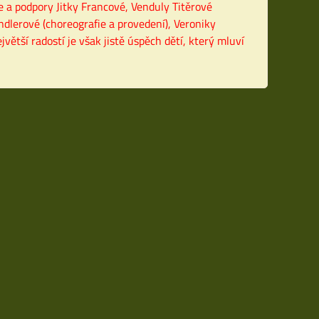
e a podpory Jitky Francové, Venduly Titěrové
ndlerové (choreografie a provedení), Veroniky
větší radostí je však jistě úspěch dětí, který mluví