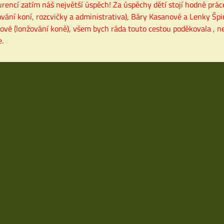
rencí zatím náš největší úspěch!
Za úspěchy dětí stojí hodně prác
ování koní, rozcvičky a administrativa), Báry Kasanové a Lenky Špi
kové (lonžování koně), všem bych ráda touto cestou poděkovala , nej
e.