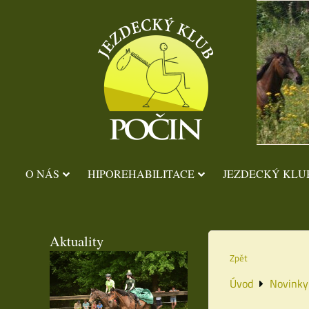
O NÁS
HIPOREHABILITACE
JEZDECKÝ KLU
Aktuality
Zpět
Úvod
Novinky