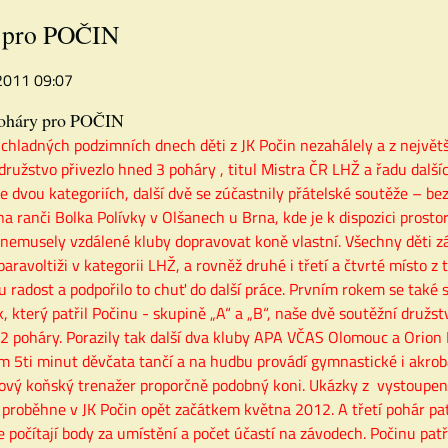
y pro POČIN
 2011 09:07
poháry pro POČIN
 chladných podzimních dnech děti z JK Počin nezahálely a z největš
družstvo přivezlo hned 3 poháry , titul Mistra ČR LHŽ a řadu dalš
ve dvou kategoriích, další dvě se zúčastnily přátelské soutěže – b
na ranči Bolka Polívky v Olšanech u Brna, kde je k dispozici prosto
 nemusely vzdálené kluby dopravovat koně vlastní. Všechny děti záv
paravoltiži v kategorii LHŽ, a rovněž druhé i třetí a čtvrté místo 
u radost a podpořilo to chuť do další práce.
Prvním rokem se také so
k, který patřil Počinu - skupině „A“ a „B“, naše dvě soutěžní družst
2 poháry. Porazily tak další dva kluby APA VČAS Olomouc a Orion B
 5ti minut děvčata tančí a na hudbu provádí gymnastické i akrobat
ový koňský trenažer proporčně podobný koni. Ukázky z vystoupení
 proběhne v JK Počin opět začátkem května 2012.
A třetí pohár pa
e počítají body za umístění a počet účastí na závodech. Počinu patři