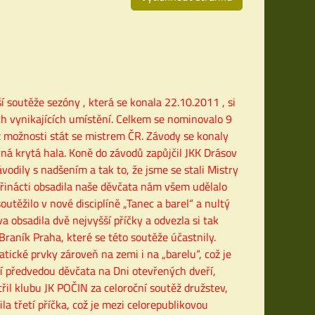
í soutěže sezóny , která se konala 22.10.2011 , si
ích vynikajících umístění. Celkem se nominovalo 9
ez možnosti stát se mistrem ČR. Závody se konaly
rná krytá hala. Koně do závodů zapůjčil JKK Drásov
odily s nadšením a tak to, že jsme se stali Mistry
z třinácti obsadila naše děvčata nám všem udělalo
utěžilo v nové disciplíně „Tanec a barel“ a nultý
va obsadila dvě nejvyšší příčky a odvezla si tak
raník Praha, které se této soutěže účastnily.
ické prvky zároveň na zemi i na „barelu“, což je
 předvedou děvčata na Dni otevřených dveří,
třil klubu JK POČIN za celoroční soutěž družstev,
la třetí příčka, což je mezi celorepublikovou