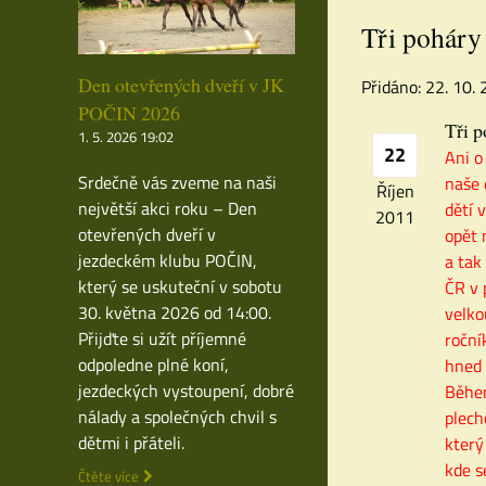
Tři pohár
Den otevřených dveří v JK
Přidáno: 22. 10.
POČIN 2026
Tři 
1. 5. 2026 19:02
22
Ani o
Srdečně vás zveme na naši
naše 
Říjen
největší akci roku – Den
dětí 
2011
otevřených dveří v
opět 
jezdeckém klubu POČIN,
a tak
který se uskuteční v sobotu
ČR v 
30. května 2026 od 14:00.
velko
Přijďte si užít příjemné
roční
odpoledne plné koní,
hned 
jezdeckých vystoupení, dobré
Během
nálady a společných chvil s
plech
dětmi i přáteli.
který
kde s
Čtěte více