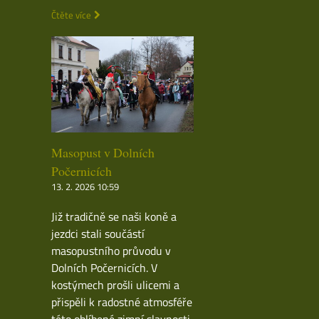
Čtěte více
Masopust v Dolních
Počernicích
13. 2. 2026 10:59
Již tradičně se naši koně a
jezdci stali součástí
masopustního průvodu v
Dolních Počernicích. V
kostýmech prošli ulicemi a
přispěli k radostné atmosféře
této oblíbené zimní slavnosti.