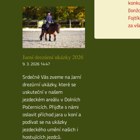
konku
(lonž
Fojtí
za vš
Jarní drezúrní ukázky 2026
9. 3. 2026 14:47
Srdečně Vás zveme na Jarní
drezúrní ukázky, které se
uskuteční v našem
jezdeckém areálu v Dolních
Počernicích. Přijďte s námi
oslavit příchod jara u koní a
podívat se na ukázky
jezdeckého umění našich i
hostujících jezdců.