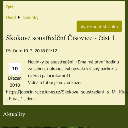
Zpět
Úvod
Novinky
Vytisknout stránku
Skokové soustředění Čísovice - část 1.
Přidáno: 10. 3. 2018 01:12
Novinky ze soustředění :) Ema má první hodinu
10
za sebou, nakonec vybojovala krásný parkur s
dvěma palačinkami :D
Březen
Videa a fotky jsou v odkaze:
2018
https://jopocin.rajce.idnes.cz/Skokove_soustredeni_s_M._Klu
_Ema_1._den
Aktuality