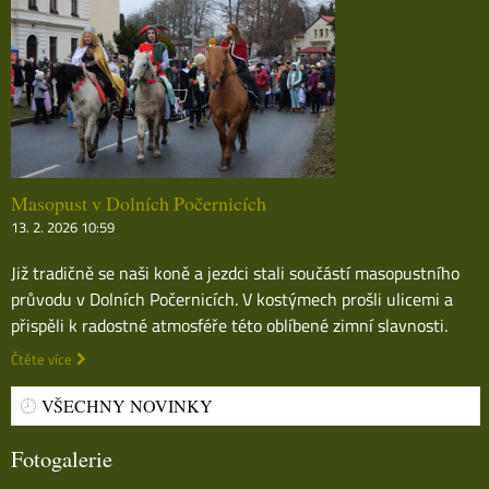
Masopust v Dolních Počernicích
13. 2. 2026 10:59
Již tradičně se naši koně a jezdci stali součástí masopustního
průvodu v Dolních Počernicích. V kostýmech prošli ulicemi a
přispěli k radostné atmosféře této oblíbené zimní slavnosti.
Čtěte více
VŠECHNY NOVINKY
Fotogalerie