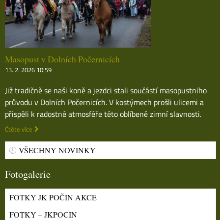
Masopust v Dolních Počernicích
13. 2. 2026 10:59
Již tradičně se naši koně a jezdci stali součástí masopustního
průvodu v Dolních Počernicích. V kostýmech prošli ulicemi a
přispěli k radostné atmosféře této oblíbené zimní slavnosti.
Čtěte více
VŠECHNY NOVINKY
Fotogalerie
FOTKY JK POČIN AKCE
FOTKY – JKPOCIN