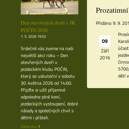
Prozatimní
Den otevřených dveří v JK
Přidáno: 9. 9. 2
POČIN 2026
Prosí
1. 5. 2026 19:02
09
Karol
účast
Srdečně vás zveme na naši
Září
jezde
největší akci roku – Den
2016
činno
otevřených dveří v
5700,
jezdeckém klubu POČIN,
dětí 
který se uskuteční v sobotu
30. května 2026 od 14:00.
Přijďte si užít příjemné
odpoledne plné koní,
jezdeckých vystoupení, dobré
nálady a společných chvil s
dětmi i přáteli.
Čtěte více