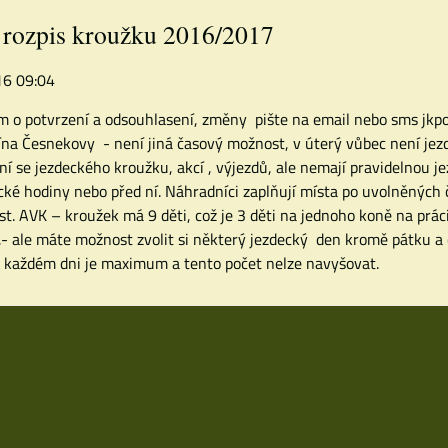
 rozpis kroužku 2016/2017
016 09:04
m o potvrzení a odsouhlasení, změny pište na email nebo sms jk
ína Česnekovy - není jiná časový možnost, v úterý vůbec není jezd
ní se jezdeckého kroužku, akcí , výjezdů, ale nemají pravidelnou j
cké hodiny nebo před ní. Náhradníci zaplňují místa po uvolněnýc
st. AVK – kroužek má 9 děti, což je 3 děti na jednoho koně na práci
- ale máte možnost zvolit si některý jezdecký den kromě pátku a ch
v každém dni je maximum a tento počet nelze navyšovat.