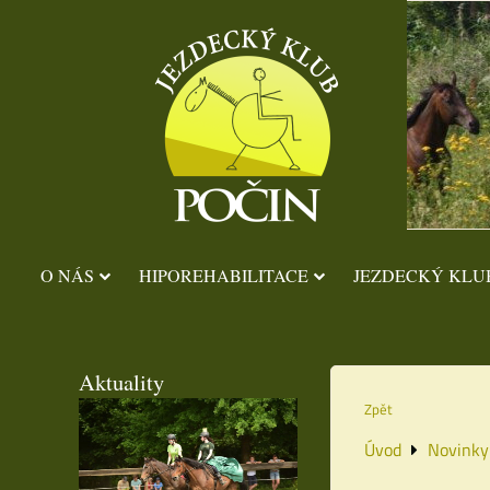
O NÁS
HIPOREHABILITACE
JEZDECKÝ KLU
Aktuality
Zpět
Úvod
Novinky