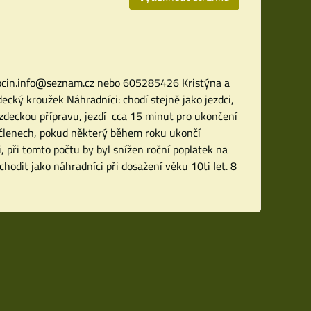
pocin.info@seznam.cz nebo 605285426 Kristýna a
ecký kroužek Náhradníci: chodí stejně jako jezdci,
ezdeckou přípravu, jezdí cca 15 minut pro ukončení
h členech, pokud některý během roku ukončí
, při tomto počtu by byl snížen roční poplatek na
odit jako náhradníci při dosažení věku 10ti let. 8