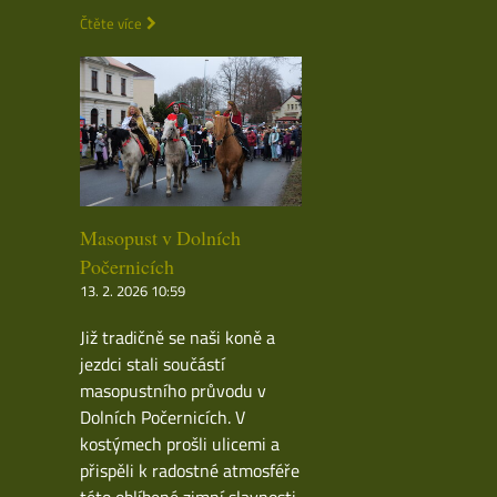
Čtěte více
Masopust v Dolních
Počernicích
13. 2. 2026 10:59
Již tradičně se naši koně a
jezdci stali součástí
masopustního průvodu v
Dolních Počernicích. V
kostýmech prošli ulicemi a
přispěli k radostné atmosféře
této oblíbené zimní slavnosti.