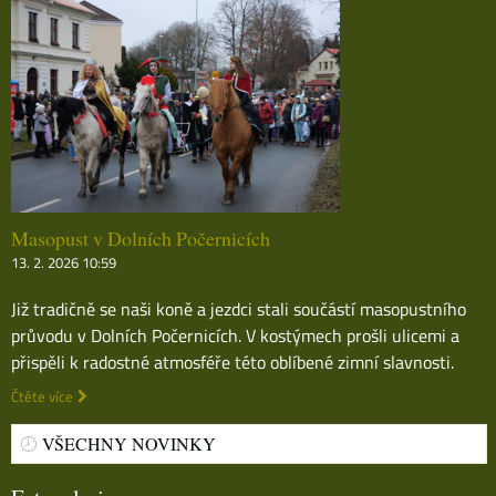
Masopust v Dolních Počernicích
13. 2. 2026 10:59
Již tradičně se naši koně a jezdci stali součástí masopustního
průvodu v Dolních Počernicích. V kostýmech prošli ulicemi a
přispěli k radostné atmosféře této oblíbené zimní slavnosti.
Čtěte více
VŠECHNY NOVINKY