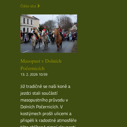
Čtěte více
Masopust v Dolních
Počernicích
13. 2. 2026 10:59
Již tradičně se naši koně a
jezdci stali součástí
masopustního průvodu v
Dolních Počernicích. V
kostýmech prošli ulicemi a
přispěli k radostné atmosféře
této oblíbené zimní slavnosti.