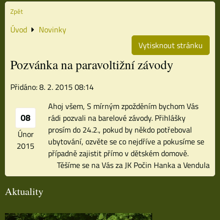
Zpět
Úvod
Novinky
Vytisknout stránku
Pozvánka na paravoltižní závody
Přidáno: 8. 2. 2015 08:14
Ahoj všem, S mírným zpožděním bychom Vás
08
rádi pozvali na barelové závody. Přihlášky
prosím do 24.2., pokud by někdo potřeboval
Únor
ubytování, ozvěte se co nejdříve a pokusíme se
2015
případně zajistit přímo v dětském domově.
Těšíme se na Vás za JK Počin Hanka a Vendula
Aktuality