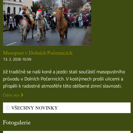
Masopust v Dolních Počernicích
13. 2. 2026 10:59
Již tradičně se naši koně a jezdci stali součástí masopustního
průvodu v Dolních Počernicích. V kostýmech prošli ulicemi a
přispěli k radostné atmosféře této oblíbené zimní slavnosti.
Čtěte více
VŠECHNY NOVINKY
Fotogalerie