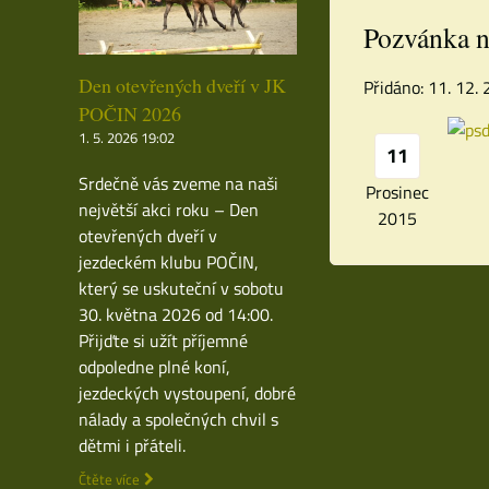
Pozvánka n
Den otevřených dveří v JK
Přidáno: 11. 12.
POČIN 2026
1. 5. 2026 19:02
11
Srdečně vás zveme na naši
Prosinec
největší akci roku – Den
2015
otevřených dveří v
jezdeckém klubu POČIN,
který se uskuteční v sobotu
30. května 2026 od 14:00.
Přijďte si užít příjemné
odpoledne plné koní,
jezdeckých vystoupení, dobré
nálady a společných chvil s
dětmi i přáteli.
Čtěte více