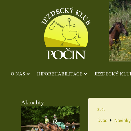
O NÁS
HIPOREHABILITACE
JEZDECKÝ KLU
Aktuality
Zpět
Úvod
Novinky