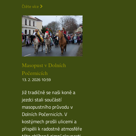
Čtěte více
Masopust v Dolních
Počernicích
13. 2. 2026 10:59
Již tradičně se naši koně a
jezdci stali součástí
masopustního průvodu v
Dolních Počernicích. V
kostýmech prošli ulicemi a
přispěli k radostné atmosféře
této oblíbené zimní slavnosti.