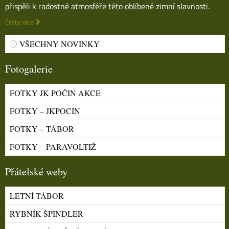
přispěli k radostné atmosféře této oblíbené zimní slavnosti.
Čtěte více
VŠECHNY NOVINKY
Fotogalerie
FOTKY JK POČIN AKCE
FOTKY – JKPOCIN
FOTKY – TÁBOR
FOTKY – PARAVOLTIŽ
Přátelské weby
LETNÍ TÁBOR
RYBNÍK ŠPINDLER