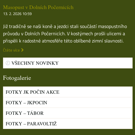
Masopust v Dolních Počernicích
13. 2. 2026 10:59
Již tradičně se naši koně a jezdci stali součástí masopustního
průvodu v Dolních Počernicích. V kostýmech prošli ulicemi a
přispěli k radostné atmosféře této oblíbené zimní slavnosti.
Čtěte více
VŠECHNY NOVINKY
Fotogalerie
FOTKY JK POČIN AKCE
FOTKY – JKPOCIN
FOTKY – TÁBOR
FOTKY – PARAVOLTIŽ