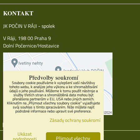
KONTAKT
JK POČIN V RÁJI - spolek
V Ráji, 198 00 Praha 9
Dolní Počernice/Hostavice
Předvolby soukromí
Soubory cookie používáme k vylepšení vaší návštěvy
tohoto webu, k analýze jeho výkonu a ke shromažďování
údajů o jeho používání. Můžeme k tomu použít nástroje a
služby třetích stran a shromážděná data mohou být
přenášena partnerům v EU, USA nebo jiných zemích.
Kliknutím na „Přijmout všechny soubory cookie“ vyjadřujete
svůj souhlas s tímto zpracováním. Níže můžete najít
podrobné informace nebo upravit své preference.
Zásady ochrany soukromí
Facebook
Youtube
Instagram
Ukázat
Předvolby soukromí
Zásady ochrany soukromí
Přijmout všechny
podrobnosti