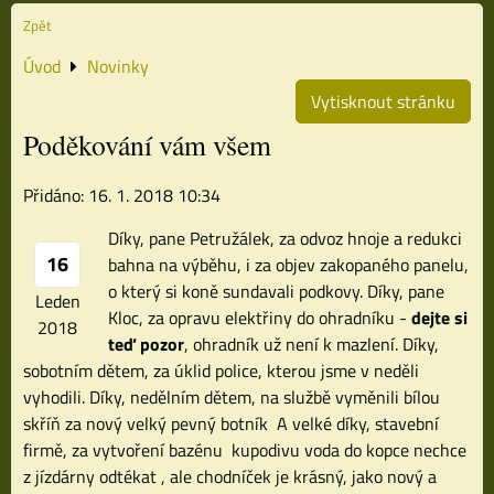
Zpět
Úvod
Novinky
Vytisknout stránku
Poděkování vám všem
Přidáno: 16. 1. 2018 10:34
Díky, pane Petružálek, za odvoz hnoje a redukci
16
bahna na výběhu, i za objev zakopaného panelu,
o který si koně sundavali podkovy. Díky, pane
Leden
Kloc, za opravu elektřiny do ohradníku -
dejte si
2018
teď pozor
, ohradník už není k mazlení. Díky,
sobotním dětem, za úklid police, kterou jsme v neděli
vyhodili. Díky, nedělním dětem, na službě vyměnili bílou
skříň za nový velký pevný botník
A velké díky, stavební
firmě, za vytvoření bazénu
kupodivu voda do kopce nechce
z jízdárny odtékat
,
ale chodníček je krásný, jako nový a