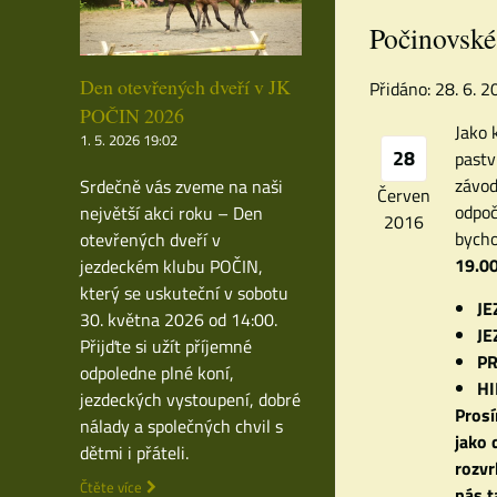
Počinovské
Den otevřených dveří v JK
Přidáno: 28. 6. 
POČIN 2026
Jako 
1. 5. 2026 19:02
28
pastv
závod
Srdečně vás zveme na naši
Červen
odpoč
největší akci roku – Den
2016
bycho
otevřených dveří v
19.0
jezdeckém klubu POČIN,
který se uskuteční v sobotu
JE
30. května 2026 od 14:00.
JE
Přijďte si užít příjemné
PR
odpoledne plné koní,
HI
jezdeckých vystoupení, dobré
Prosí
nálady a společných chvil s
jako 
dětmi i přáteli.
rozvr
Čtěte více
nás t