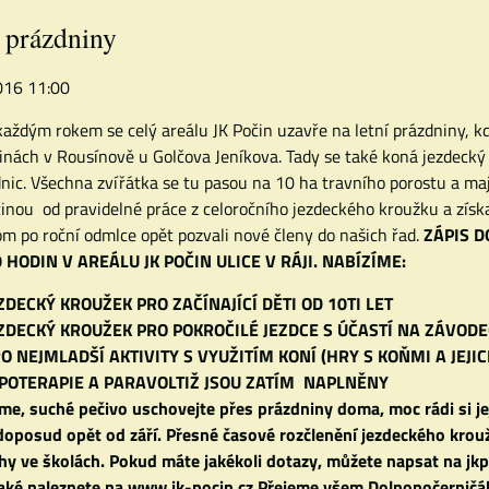
 prázdniny
2016 11:00
každým rokem se celý areálu JK Počin uzavře na letní prázdniny, kdy
inách v Rousínově u Golčova Jeníkova. Tady se také koná jezdecký 
nic. Všechna zvířátka se tu pasou na 10 ha travního porostu a mají
inou od pravidelné práce z celoročního jezdeckého kroužku a získa
m po roční odmlce opět pozvali nové členy do našich řad.
ZÁPIS D
0 HODIN V AREÁLU JK POČIN ULICE V RÁJI.
NABÍZÍME:
ZDECKÝ KROUŽEK PRO ZAČÍNAJÍCÍ DĚTI OD 10TI LET
ZDECKÝ KROUŽEK PRO POKROČILÉ JEZDCE S ÚČASTÍ NA ZÁVOD
O NEJMLADŠÍ AKTIVITY S VYUŽITÍM KONÍ (HRY S KOŇMI A JEJI
POTERAPIE A PARAVOLTIŽ JSOU ZATÍM NAPLNĚNY
me, suché pečivo uschovejte přes prázdniny doma, moc rádi si j
doposud opět od září.
Přesné časové rozčlenění jezdeckého kroužk
hy ve školách.
Pokud máte jakékoli dotazy, můžete napsat na 
aké naleznete na www.jk-pocin.cz
Přejeme všem Dolnopočerničáků