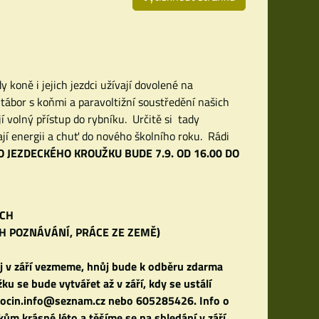
 koně i jejich jezdci užívají dovolené na
tábor s koňmi a paravoltižní soustředění našich
 volný přístup do rybníku. Určitě si tady
jí energii a chuť do nového školního roku. Rádi
O JEZDECKÉHO KROUŽKU BUDE 7.9. OD 16.00 DO
ECH
CH
POZNÁVÁNÍ, PRÁCE ZE ZEMĚ)
ej v září vezmeme, hnůj bude k odběru zdarma
u se bude vytvářet až v září, kdy se ustálí
jkpocin.info@seznam.cz nebo 605285426.
Info o
m krásné léto a těšíme se na shledání v září.