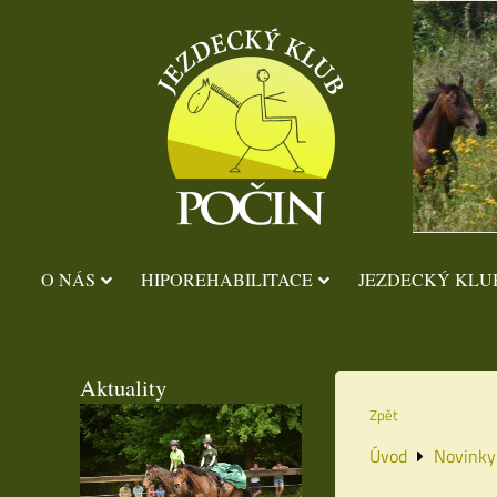
O NÁS
HIPOREHABILITACE
JEZDECKÝ KLU
Aktuality
Zpět
Úvod
Novinky