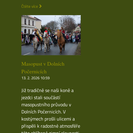
Čtěte více
Masopust v Dolních
Počernicích
13. 2. 2026 10:59
Již tradičně se naši koně a
jezdci stali součástí
masopustního průvodu v
Dolních Počernicích. V
kostýmech prošli ulicemi a
přispěli k radostné atmosféře
této oblíbené zimní slavnosti.