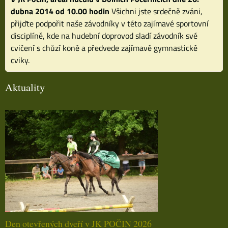
dubna 2014 od 10.00 hodin
Všichni jste srdečně zváni,
přijďte podpořit naše závodníky v této zajímavé sportovní
disciplíně, kde na hudební doprovod sladí závodník své
cvičení s chůzí koně a předvede zajímavé gymnastické
cviky.
Aktuality
Den otevřených dveří v JK POČIN 2026