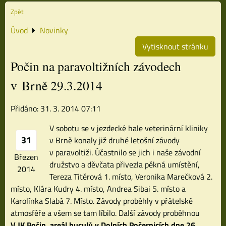
Zpět
Úvod
Novinky
Vytisknout stránku
Počin na paravoltižních závodech
v Brně 29.3.2014
Přidáno: 31. 3. 2014 07:11
V sobotu se v jezdecké hale veterinární kliniky
31
v Brně konaly již druhé letošní závody
v paravoltiži. Účastnilo se jich i naše závodní
Březen
družstvo a děvčata přivezla pěkná umístění,
2014
Tereza Titěrová 1. místo, Veronika Marečková 2.
místo, Klára Kudry 4. místo, Andrea Sibai 5. místo a
Karolínka Slabá 7. Místo. Závody proběhly v přátelské
atmosféře a všem se tam líbilo. Další závody proběhnou
V JK Počin, areál huculů v Dolních Počernicích
dne 26.