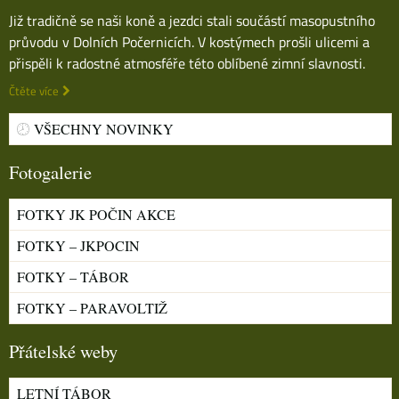
Již tradičně se naši koně a jezdci stali součástí masopustního
průvodu v Dolních Počernicích. V kostýmech prošli ulicemi a
přispěli k radostné atmosféře této oblíbené zimní slavnosti.
Čtěte více
VŠECHNY NOVINKY
Fotogalerie
FOTKY JK POČIN AKCE
FOTKY – JKPOCIN
FOTKY – TÁBOR
FOTKY – PARAVOLTIŽ
Přátelské weby
LETNÍ TÁBOR