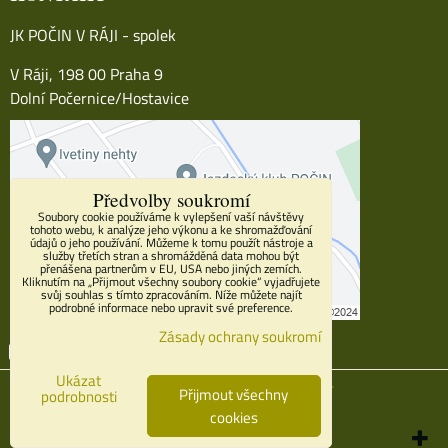
JK POČIN V RÁJI - spolek
V Ráji, 198 00 Praha 9
Dolní Počernice/Hostavice
Předvolby soukromí
Soubory cookie používáme k vylepšení vaší návštěvy
tohoto webu, k analýze jeho výkonu a ke shromažďování
údajů o jeho používání. Můžeme k tomu použít nástroje a
služby třetích stran a shromážděná data mohou být
přenášena partnerům v EU, USA nebo jiných zemích.
Kliknutím na „Přijmout všechny soubory cookie“ vyjadřujete
svůj souhlas s tímto zpracováním. Níže můžete najít
podrobné informace nebo upravit své preference.
Zásady ochrany soukromí
Facebook
Youtube
Instagram
Ukázat
Předvolby soukromí
Zásady ochrany soukromí
Přijmout všechny
podrobnosti
cookies
Vytvořeno systémem:
ByznysWeb.cz