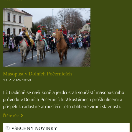
Masopust v Dolních Počernicích
13. 2. 2026 10:59
Již tradičně se naši koně a jezdci stali součástí masopustního
průvodu v Dolních Počernicích. V kostýmech prošli ulicemi a
přispěli k radostné atmosféře této oblíbené zimní slavnosti.
Čtěte více
VŠECHNY NOVINKY