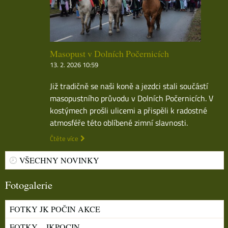
Masopust v Dolních Počernicích
13. 2. 2026 10:59
Již tradičně se naši koně a jezdci stali součástí
masopustního průvodu v Dolních Počernicích. V
kostýmech prošli ulicemi a přispěli k radostné
atmosféře této oblíbené zimní slavnosti.
Čtěte více
VŠECHNY NOVINKY
Fotogalerie
FOTKY JK POČIN AKCE
FOTKY – JKPOCIN