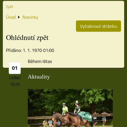
Zpět
Úvod
Novinky
Vytisknout stránku
Ohlédnutí zpět
Přidáno: 1. 1. 1970 01:00
Během létas
01
Aktuality
Leden
1970