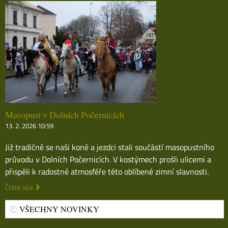
Masopust v Dolních Počernicích
13. 2. 2026 10:59
Již tradičně se naši koně a jezdci stali součástí masopustního
průvodu v Dolních Počernicích. V kostýmech prošli ulicemi a
přispěli k radostné atmosféře této oblíbené zimní slavnosti.
Čtěte více
VŠECHNY NOVINKY