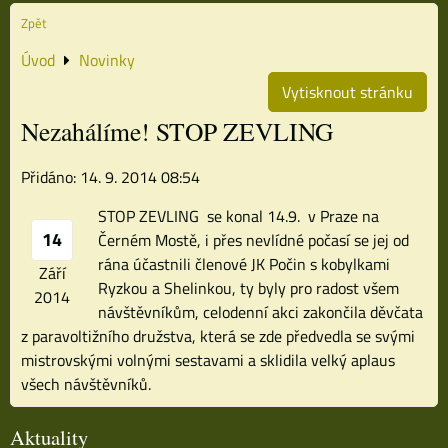
Zpět
Úvod
Novinky
Vytisknout stránku
Nezahálíme! STOP ZEVLING
Přidáno: 14. 9. 2014 08:54
STOP ZEVLING se konal 14.9. v Praze na
14
Černém Mostě, i přes nevlídné počasí se jej od
rána účastnili členové JK Počin s kobylkami
Září
Ryzkou a Shelinkou, ty byly pro radost všem
2014
návštěvníkům, celodenní akci zakončila děvčata
z paravoltižního družstva, která se zde předvedla se svými
mistrovskými volnými sestavami a sklidila velký aplaus
všech návštěvníků.
Aktuality