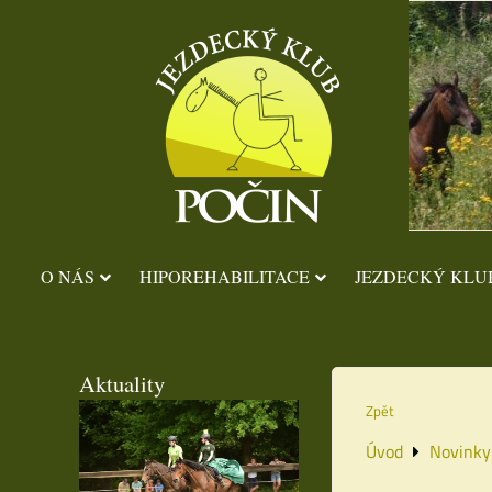
O NÁS
HIPOREHABILITACE
JEZDECKÝ KLU
Aktuality
Zpět
Úvod
Novinky