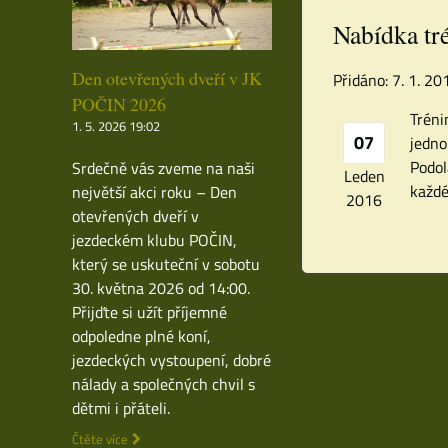
Nabídka tr
Den otevřených dveří v JK
Přidáno: 7. 1. 2
POČIN 2026
Tréni
1. 5. 2026 19:02
07
jedno
Podol
Srdečně vás zveme na naši
Leden
každé
největší akci roku – Den
2016
otevřených dveří v
jezdeckém klubu POČIN,
který se uskuteční v sobotu
30. května 2026 od 14:00.
Přijďte si užít příjemné
odpoledne plné koní,
jezdeckých vystoupení, dobré
nálady a společných chvil s
dětmi i přáteli.
Čtěte více