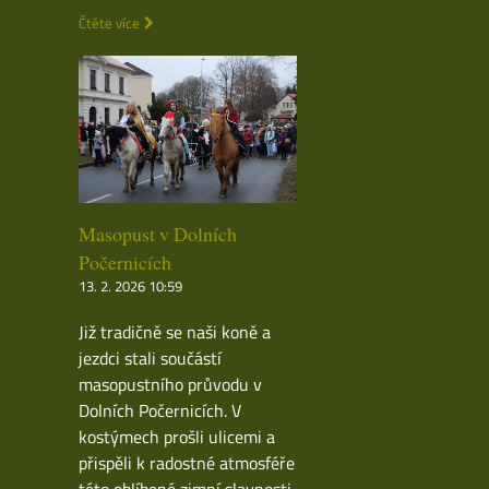
Čtěte více
Masopust v Dolních
Počernicích
13. 2. 2026 10:59
Již tradičně se naši koně a
jezdci stali součástí
masopustního průvodu v
Dolních Počernicích. V
kostýmech prošli ulicemi a
přispěli k radostné atmosféře
této oblíbené zimní slavnosti.