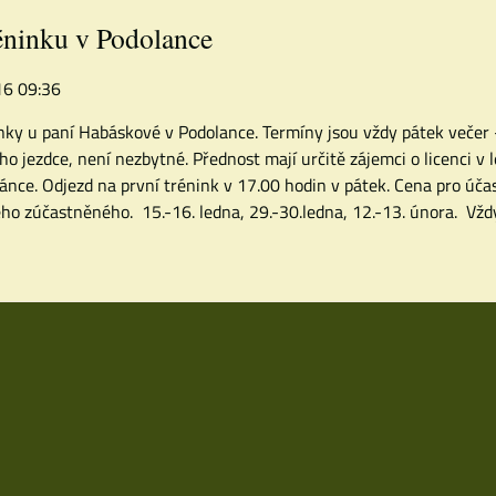
éninku v Podolance
016 09:36
nky u paní Habáskové v Podolance. Termíny jsou vždy pátek večer -
ho jezdce, není nezbytné. Přednost mají určitě zájemci o licenci v 
ánce. Odjezd na první trénink v 17.00 hodin v pátek. Cena pro účas
ho zúčastněného.
15.-16. ledna, 29.-30.ledna, 12.-13. února.
Vždy