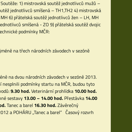
. Soutěže: 1) mistrovská soutěž jednotlivců mužů –
outěž jednotlivců smíšená – TH1,TH2 4) mistrovská
 MH 6) přátelská soutěž jednotlivců žen – LH, MH
ednotlivců smíšená - ZO 9) přátelská soutěž dvojic
-technické podmínky MČR:
nejméně na třech národních závodech v sezóně
jméně na dvou národních závodech v sezóně 2013.
eří nesplnili podmínky startu na MČR, budou tyto
ávodů:
9.30 hod.
Veterinární prohlídka
10.00 hod.
nné sestavy
13.00 – 14.00 hod.
Přestávka
14.00
od.
Tanec a barel
16.30 hod.
Závěrečný
 2012 a POHÁRU „Tanec a barel“ Časový rozvrh
n.