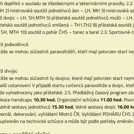
ich doplňků v souladu se Všeobecnými a Veterinárními pravidly. 2.2
H 2) mistrovská soutěž jednotlivců žen – LH, MH 3) mistrovská s
ž dvojic – LH, SH,MTH 5) přátelská soutěž jednotlivců mužů – LH,
átelská soutěž jednotlivců smíšená – TH1,TH2 8) přátelská soutěž j
 SH, MTH 10) soutěž o pohár ČHS – tanec a barel 2.3. Sportovně
ž jednotlivců
těže se mohou zúčastnit paravoltižéři, kteří mají potvrzen start 
.
ž dvojic
těže se mohou zúčastnit ty dvojice, které mají potvrzen start ne
Další ustanovení V případě startu cvičenců paravoltiže a dvojic, kt
že vyhodnoceny jako přátelské. 2.5. Předběžný časový program z
fikace handicapu
10.30 hod.
Organizační schůzka
11.00 hod.
Povi
Volné sestavy jednotlivců
15.30 hod.
Volné sestavy dvojic
16.00 h
oniál, dekorování, vyhlášení Mistrů ČR, Vyhlášení POHÁRU ČHS
upřesněn na technické schůzce a může být podle potřeby změně
ny a peněžitá plnění