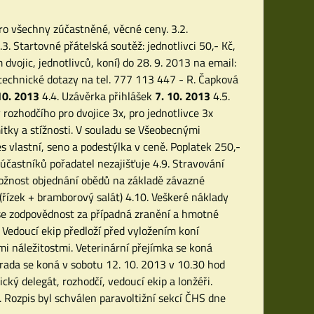
pro všechny zúčastněné, věcné ceny. 3.2.
. Startovné přátelská soutěž: jednotlivci 50,- Kč,
dvojic, jednotlivců, koní) do 28. 9. 2013 na email:
technické dotazy na tel. 777 113 447 - R. Čapková
10. 2013
4.4. Uzávěrka přihlášek
7. 10. 2013
4.5.
y rozhodčího pro dvojice 3x, pro jednotlivce 3x
itky a stížnosti. V souladu se Všeobecnými
es vlastní, seno a podestýlka v ceně. Poplatek 250,-
účastníků pořadatel nezajišťuje 4.9. Stravování
ožnost objednání obědů na základě závazné
(řízek + bramborový salát) 4.10. Veškeré náklady
nese zodpovědnost za případná zranění a hmotné
Vedoucí ekip předloží před vyložením koní
i náležitostmi. Veterinární přejímka se koná
rada se koná v sobotu 12. 10. 2013 v 10.30 hod
ký delegát, rozhodčí, vedoucí ekip a lonžéři.
 Rozpis byl schválen paravoltižní sekcí ČHS dne