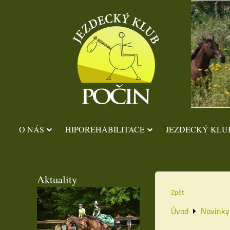
O NÁS
HIPOREHABILITACE
JEZDECKÝ KLU
Aktuality
Zpět
Úvod
Novinky