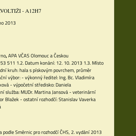
VOLTIŽI - A12H7
rno 2013
rno
,
APA VČAS Olomouc a Českou
753 511 1.2. Datum konání: 12. 10. 2013 1.3. Místo
odní kruh: hala s pískovým povrchem, průměr
ní výbor: - výkonný ředitel: Ing. Bc. Vladimíra
ková - výpočetní středisko: Daniela
tní služba: MUDr. Martina Jansová - veterinární
bor Blažek - ostatní rozhodčí: Stanislav Vaverka
ká
3 a podle Směrnic pro rozhodčí ČHS, 2. vydání 2013