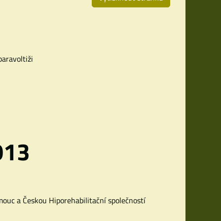
aravoltiži
013
ouc a Českou Hiporehabilitační společností