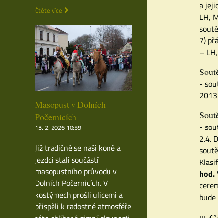
a jej
Čtěte více
LH, M
soutě
7) př
– LH,
Soutě
- sou
2013
Masopust v Dolních
Soutě
Počernicích
- sou
13. 2. 2026 10:59
2.4. 
Již tradičně se naši koně a
soutě
jezdci stali součástí
Klasi
masopustního průvodu v
hod.
Dolních Počernicích. V
cerem
kostýmech prošli ulicemi a
bude 
přispěli k radostné atmosféře
Ce
této oblíbené zimní slavnosti.