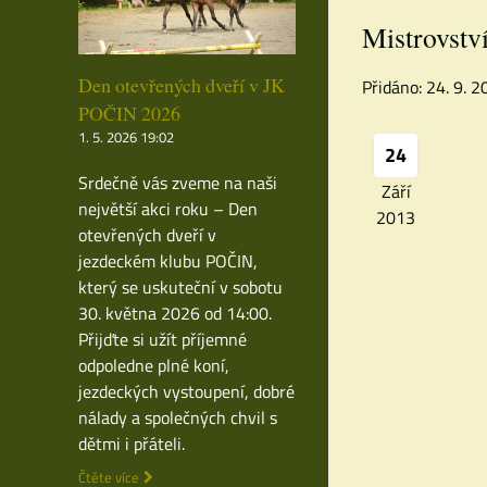
Mistrovství
Den otevřených dveří v JK
Přidáno: 24. 9. 
POČIN 2026
1. 5. 2026 19:02
24
Srdečně vás zveme na naši
Září
největší akci roku – Den
2013
otevřených dveří v
jezdeckém klubu POČIN,
který se uskuteční v sobotu
30. května 2026 od 14:00.
Přijďte si užít příjemné
odpoledne plné koní,
jezdeckých vystoupení, dobré
nálady a společných chvil s
dětmi i přáteli.
Čtěte více