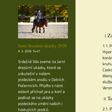
Zá
Jarní drezúrní ukázky 2026
1.1. 
9. 3. 2026 14:47
Hipor
konán
Srdečně Vás zveme na Jarní
kruhu
drezúrní ukázky, které se
Casko
uskuteční v našem
Weing
jezdeckém areálu v Dolních
služb
Počernicích. Přijďte s námi
Veron
oslavit příchod jara u koní a
podívat se na ukázky
Te
jezdeckého umění našich i
2.1. 
hostujících jezdců.