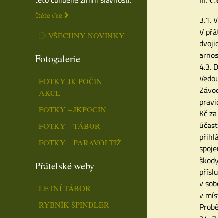
Čtěte více
3.1. 
V přá
VŠECHNY NOVINKY
dvoji
arnos
Fotogalerie
4.3. 
Vedou
FOTKY JK POČIN
Závod
AKCE
pravi
FOTKY – JKPOCIN
Kč za
účast
FOTKY – TÁBOR
přihl
FOTKY – PARAVOLTIŽ
spoje
škody
Přátelské weby
přísl
v sob
LETNÍ TÁBOR
v mís
RYBNÍK ŠPINDLER
Probě