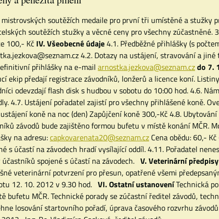
V mistrovských soutěžích medaile pro první tři umístěné a stužky 
telských soutěžích stužky a věcné ceny pro všechny zúčastněné. 3.3
ce 100,- Kč
IV. Všeobecné údaje
4.1. Předběžné přihlášky (s počtem 
tka.jezkova@seznam.cz 4.2. Dotazy na ustájení, stravování a jiné 
Definitivní přihlášky na e-mail
arnostka.jezkova@seznam.cz
do 7. 
cí ekip předají registrace závodníků, lonžerů a licence koní. Listin
níci odevzdají flash disk s hudbou v sobotu do 10:00 hod. 4.6. Nám
dly. 4.7. Ustájení pořadatel zajistí pro všechny přihlášené koně. Ov
 ustájení koně na noc (den) Zapůjčení koně 300,-Kč 4.8. Ubytování 
níků závodů bude zajištěno formou bufetu v místě konání MČR. M
ášky na adresu:
capkovarenata20@seznam.cz
Cena obědu: 60,- Kč 
né s účastí na závodech hradí vysílající oddíl. 4.11. Pořadatel ne
 účastníků spojené s účastí na závodech.
V. Veterinární předpisy
ušné veterinární potvrzení pro přesun, opatřené všemi předepsaným
otu 12. 10. 2012 v 9.30 hod.
VI. Ostatní ustanovení
Technická po
tě bufetu MČR. Technické porady se zúčastní ředitel závodů, technic
hne losování startovního pořadí, úprava časového rozvrhu závodů.