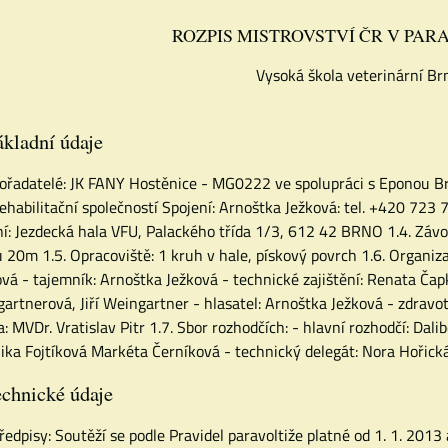
ROZPIS MISTROVSTVÍ ČR V PARA
Vysoká škola veterinární B
kladní údaje
Pořadatelé: JK FANY Hostěnice - MG0222 ve spolupráci s
Eponou B
ehabilitační společností Spojení: Arnoštka Ježková: tel. +420 723 
í: Jezdecká hala VFU, Palackého třída 1/3, 612 42 BRNO 1.4. Záv
 20m 1.5. Opracoviště: 1 kruh v hale, pískový povrch 1.6. Organizač
vá - tajemník: Arnoštka Ježková - technické zajištění: Renata Čap
artnerová, Jiří Weingartner - hlasatel: Arnoštka Ježková - zdravo
a: MVDr. Vratislav Pitr 1.7. Sbor rozhodčích: - hlavní rozhodčí: Dali
ika Fojtíková Markéta Černíková - technický delegát: Nora Hořic
chnické údaje
Předpisy: Soutěží se podle Pravidel paravoltiže platné od 1. 1. 201