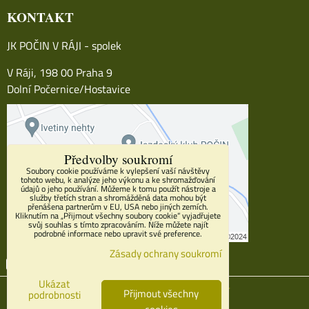
KONTAKT
JK POČIN V RÁJI - spolek
V Ráji, 198 00 Praha 9
Dolní Počernice/Hostavice
Předvolby soukromí
Soubory cookie používáme k vylepšení vaší návštěvy
tohoto webu, k analýze jeho výkonu a ke shromažďování
údajů o jeho používání. Můžeme k tomu použít nástroje a
služby třetích stran a shromážděná data mohou být
přenášena partnerům v EU, USA nebo jiných zemích.
Kliknutím na „Přijmout všechny soubory cookie“ vyjadřujete
svůj souhlas s tímto zpracováním. Níže můžete najít
podrobné informace nebo upravit své preference.
Zásady ochrany soukromí
Facebook
Youtube
Instagram
Ukázat
Předvolby soukromí
Zásady ochrany soukromí
Přijmout všechny
podrobnosti