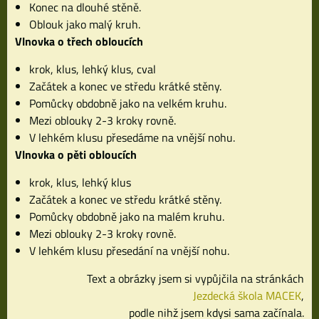
Konec na dlouhé stěně.
Oblouk jako malý kruh.
Vlnovka o třech obloucích
krok, klus, lehký klus, cval
Začátek a konec ve středu krátké stěny.
Pomůcky obdobně jako na velkém kruhu.
Mezi oblouky 2-3 kroky rovně.
V lehkém klusu přesedáme na vnější nohu.
Vlnovka o pěti obloucích
krok, klus, lehký klus
Začátek a konec ve středu krátké stěny.
Pomůcky obdobně jako na malém kruhu.
Mezi oblouky 2-3 kroky rovně.
V lehkém klusu přesedání na vnější nohu.
Text a obrázky jsem si vypůjčila na stránkách
Jezdecká škola MACEK
,
podle nihž jsem kdysi sama začínala.