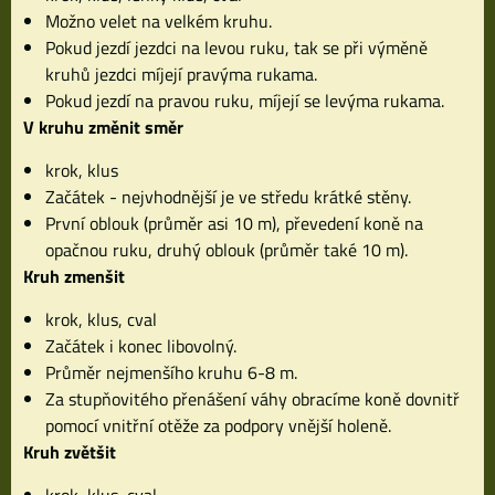
Možno velet na velkém kruhu.
Pokud jezdí jezdci na levou ruku, tak se při výměně
kruhů jezdci míjejí pravýma rukama.
Pokud jezdí na pravou ruku, míjejí se levýma rukama.
V kruhu změnit směr
krok, klus
Začátek - nejvhodnější je ve středu krátké stěny.
První oblouk (průměr asi 10 m), převedení koně na
opačnou ruku, druhý oblouk (průměr také 10 m).
Kruh zmenšit
krok, klus, cval
Začátek i konec libovolný.
Průměr nejmenšího kruhu 6-8 m.
Za stupňovitého přenášení váhy obracíme koně dovnitř
pomocí vnitřní otěže za podpory vnější holeně.
Kruh zvětšit
krok, klus, cval