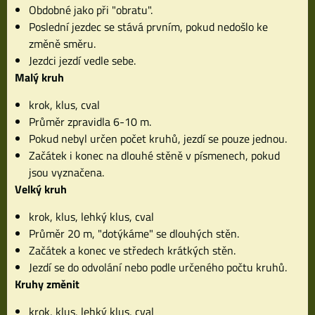
Obdobné jako při "obratu".
Poslední jezdec se stává prvním, pokud nedošlo ke
změně směru.
Jezdci jezdí vedle sebe.
Malý kruh
krok, klus, cval
Průměr zpravidla 6-10 m.
Pokud nebyl určen počet kruhů, jezdí se pouze jednou.
Začátek i konec na dlouhé stěně v písmenech, pokud
jsou vyznačena.
Velký kruh
krok, klus, lehký klus, cval
Průměr 20 m, "dotýkáme" se dlouhých stěn.
Začátek a konec ve středech krátkých stěn.
Jezdí se do odvolání nebo podle určeného počtu kruhů.
Kruhy změnit
krok, klus, lehký klus, cval