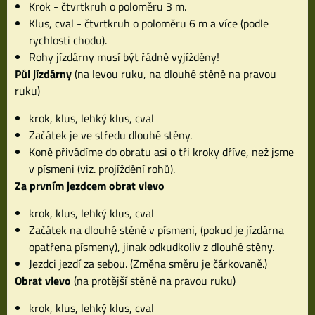
Krok - čtvrtkruh o poloměru 3 m.
Klus, cval - čtvrtkruh o poloměru 6 m a více (podle
rychlosti chodu).
Rohy jízdárny musí být řádně vyjížděny!
Půl jízdárny
(na levou ruku, na dlouhé stěně na pravou
ruku)
krok, klus, lehký klus, cval
Začátek je ve středu dlouhé stěny.
Koně přivádíme do obratu asi o tři kroky dříve, než jsme
v písmeni (viz. projíždění rohů).
Za prvním jezdcem obrat vlevo
krok, klus, lehký klus, cval
Začátek na dlouhé stěně v písmeni, (pokud je jízdárna
opatřena písmeny), jinak odkudkoliv z dlouhé stěny.
Jezdci jezdí za sebou. (Změna směru je čárkovaně.)
Obrat vlevo
(na protější stěně na pravou ruku)
krok, klus, lehký klus, cval