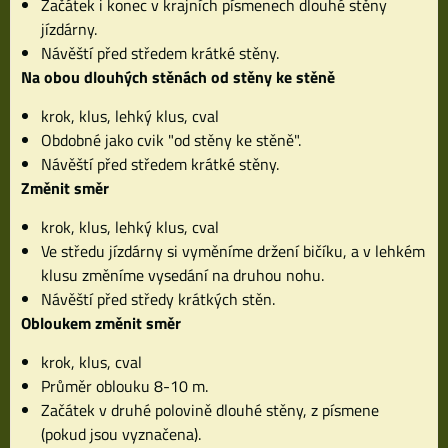
Začátek i konec v krajních písmenech dlouhé stěny
jízdárny.
Návěští před středem krátké stěny.
Na obou dlouhých stěnách od stěny ke stěně
krok, klus, lehký klus, cval
Obdobné jako cvik "od stěny ke stěně".
Návěští před středem krátké stěny.
Změnit směr
krok, klus, lehký klus, cval
Ve středu jízdárny si vyměníme držení bičíku, a v lehkém
klusu změníme vysedání na druhou nohu.
Návěští před středy krátkých stěn.
Obloukem změnit směr
krok, klus, cval
Průměr oblouku 8-10 m.
Začátek v druhé polovině dlouhé stěny, z písmene
(pokud jsou vyznačena).