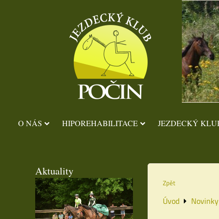
O NÁS
HIPOREHABILITACE
JEZDECKÝ KLU
Aktuality
Zpět
Úvod
Novinky