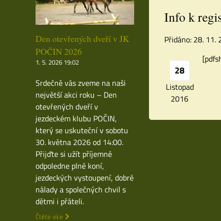
Info k regi
Den otevřených dveří v JK
Přidáno: 28. 11.
POČIN 2026
[pdfs
1. 5. 2026 19:02
28
Srdečně vás zveme na naši
Listopad
největší akci roku – Den
2016
otevřených dveří v
jezdeckém klubu POČIN,
který se uskuteční v sobotu
30. května 2026 od 14:00.
Přijďte si užít příjemné
odpoledne plné koní,
jezdeckých vystoupení, dobré
nálady a společných chvil s
dětmi i přáteli.
Čtěte více