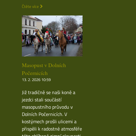
Čtěte více
Masopust v Dolních
Počernicích
13. 2. 2026 10:59
Již tradičně se naši koně a
jezdci stali součástí
masopustního průvodu v
Dolních Počernicích. V
kostýmech prošli ulicemi a
přispěli k radostné atmosféře
této oblíbené zimní slavnosti.