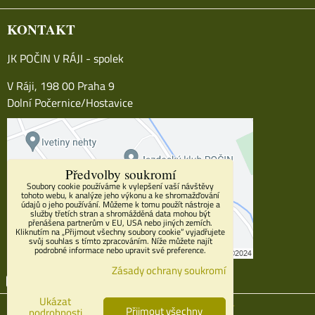
KONTAKT
JK POČIN V RÁJI - spolek
V Ráji, 198 00 Praha 9
Dolní Počernice/Hostavice
Předvolby soukromí
Soubory cookie používáme k vylepšení vaší návštěvy
tohoto webu, k analýze jeho výkonu a ke shromažďování
údajů o jeho používání. Můžeme k tomu použít nástroje a
služby třetích stran a shromážděná data mohou být
přenášena partnerům v EU, USA nebo jiných zemích.
Kliknutím na „Přijmout všechny soubory cookie“ vyjadřujete
svůj souhlas s tímto zpracováním. Níže můžete najít
podrobné informace nebo upravit své preference.
Zásady ochrany soukromí
Facebook
Youtube
Instagram
Ukázat
Předvolby soukromí
Zásady ochrany soukromí
Přijmout všechny
podrobnosti