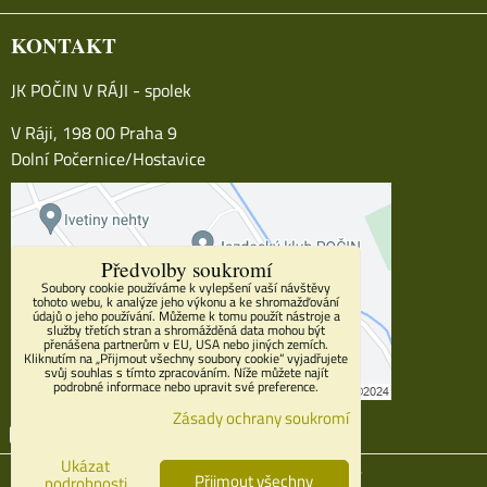
KONTAKT
JK POČIN V RÁJI - spolek
V Ráji, 198 00 Praha 9
Dolní Počernice/Hostavice
Předvolby soukromí
Soubory cookie používáme k vylepšení vaší návštěvy
tohoto webu, k analýze jeho výkonu a ke shromažďování
údajů o jeho používání. Můžeme k tomu použít nástroje a
služby třetích stran a shromážděná data mohou být
přenášena partnerům v EU, USA nebo jiných zemích.
Kliknutím na „Přijmout všechny soubory cookie“ vyjadřujete
svůj souhlas s tímto zpracováním. Níže můžete najít
podrobné informace nebo upravit své preference.
Zásady ochrany soukromí
Facebook
Youtube
Instagram
Ukázat
Předvolby soukromí
Zásady ochrany soukromí
Přijmout všechny
podrobnosti