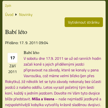
Zpět
Úvod
Novinky
Vytisknout stránku
Babí léto
Přidáno: 17. 9. 2011 09:04
Babí léto
17
V sobotu dne 17.9. 2011 se už od ranních hodin
začali koně s jejich přidělenými jezdci
Září
připravovat na závody, které se konaly u pana
2011
Vavrouška, což máme velmi blízko (jen přes
Rokytku). Již několik let se tyto závody nekonaly bez účasti
jezdců z našeho oddílu. Letos vyrazil početný tým šesti
koní, každý s jedním jezdcem. Dovolte mi Vám tyto dvojice
blíže představit.
Míša a Vesna
– naše nejmladší jezdkyně a
nejspolehlivější kobylka vytvořily krásně sladěnou dvojivci.