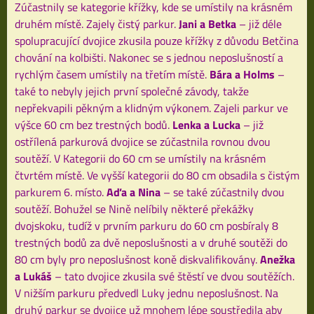
Zúčastnily se kategorie křížky, kde se umístily na krásném
druhém místě. Zajely čistý parkur.
Jani a Betka
– již déle
spolupracující dvojice zkusila pouze křížky z důvodu Betčina
chování na kolbišti. Nakonec se s jednou neposlušností a
rychlým časem umístily na třetím místě.
Bára a Holms
–
také to nebyly jejich první společné závody, takže
nepřekvapili pěkným a klidným výkonem. Zajeli parkur ve
výšce 60 cm bez trestných bodů.
Lenka a Lucka
– již
ostřílená parkurová dvojice se zúčastnila rovnou dvou
soutěží. V Kategorii do 60 cm se umístily na krásném
čtvrtém místě. Ve vyšší kategorii do 80 cm obsadila s čistým
parkurem 6. místo.
Aďa a Nina
– se také zúčastnily dvou
soutěží. Bohužel se Nině nelíbily některé překážky
dvojskoku, tudíž v prvním parkuru do 60 cm posbíraly 8
trestných bodů za dvě neposlušnosti a v druhé soutěži do
80 cm byly pro neposlušnost koně diskvalifikovány.
Anežka
a Lukáš
– tato dvojice zkusila své štěstí ve dvou soutěžích.
V nižším parkuru předvedl Luky jednu neposlušnost. Na
druhý parkur se dvojice už mnohem lépe soustředila aby