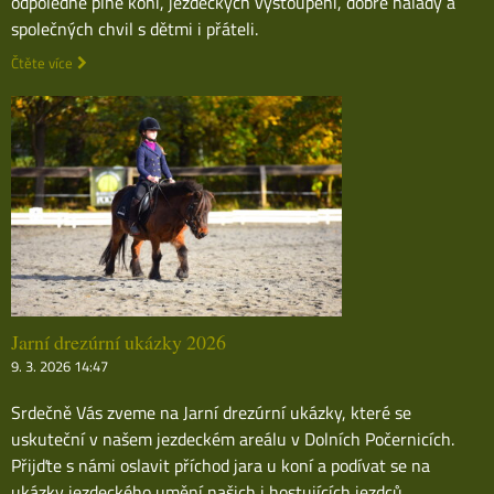
odpoledne plné koní, jezdeckých vystoupení, dobré nálady a
společných chvil s dětmi i přáteli.
Čtěte více
Jarní drezúrní ukázky 2026
9. 3. 2026 14:47
Srdečně Vás zveme na Jarní drezúrní ukázky, které se
uskuteční v našem jezdeckém areálu v Dolních Počernicích.
Přijďte s námi oslavit příchod jara u koní a podívat se na
ukázky jezdeckého umění našich i hostujících jezdců.