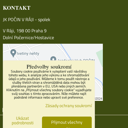
KONTAKT
JK POČIN V RÁJI - spolek
V Ráji, 198 00 Praha 9
Dolní Počernice/Hostavice
Předvolby soukromí
Soubory cookie používáme k vylepšení vaší návštěvy
tohoto webu, k analýze jeho výkonu a ke shromažďování
údajů o jeho používání. Můžeme k tomu použít nástroje a
služby třetích stran a shromážděná data mohou být
přenášena partnerům v EU, USA nebo jiných zemích.
Kliknutím na „Přijmout všechny soubory cookie“ vyjadřujete
svůj souhlas s tímto zpracováním. Níže můžete najít
podrobné informace nebo upravit své preference.
Zásady ochrany soukromí
Facebook
Youtube
Instagram
Ukázat
Předvolby soukromí
Zásady ochrany soukromí
Přijmout všechny
podrobnosti