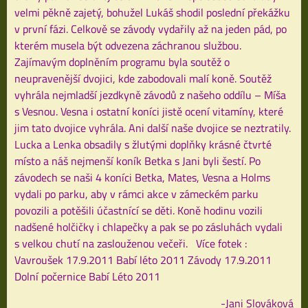
velmi pěkně zajetý, bohužel Lukáš shodil poslední překážku
v první fázi.
Celkově se závody vydařily až na jeden pád, po
kterém musela být odvezena záchranou službou.
Zajímavým doplněním programu byla soutěž o
neupravenější dvojici, kde zabodovali malí koně. Soutěž
vyhrála nejmladší jezdkyně závodů z našeho oddílu – Míša
s Vesnou. Vesna i ostatní koníci jistě ocení vitamíny, které
jim tato dvojice vyhrála. Ani další naše dvojice se neztratily.
Lucka a Lenka obsadily s žlutými doplňky krásné čtvrté
místo a náš nejmenší koník Betka s Jani byli šestí.
Po
závodech se naši 4 koníci Betka, Mates, Vesna a Holms
vydali po parku, aby v rámci akce v zámeckém parku
povozili a potěšili účastnící se děti. Koně hodinu vozili
nadšené holčičky i chlapečky a pak se po zásluhách vydali
s velkou chutí na zaslouženou večeři.
Více fotek :
Vavroušek 17.9.2011
Babí léto 2011
Závody 17.9.2011
Dolní počernice Babí Léto 2011
-Jani Slováková