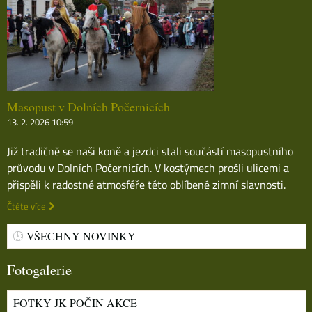
Masopust v Dolních Počernicích
13. 2. 2026 10:59
Již tradičně se naši koně a jezdci stali součástí masopustního
průvodu v Dolních Počernicích. V kostýmech prošli ulicemi a
přispěli k radostné atmosféře této oblíbené zimní slavnosti.
Čtěte více
VŠECHNY NOVINKY
Fotogalerie
FOTKY JK POČIN AKCE