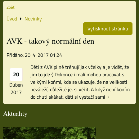
Zpět
Úvod
Novinky
Vytisknout stránku
AVK - takový normální den
Přidáno: 20. 4. 2017 01:24
Děti z AVK pilně trénují jak včelky a je vidět, že
20
jim to jde :) Dokonce i malí mohou pracovat s
velkými koňmi, kde se ukazuje, že na velikosti
Duben
nezáleží, důležité je, si věřit. A když není koním
2017
do chuti skákat, děti si vystačí sami :)
Aktuality