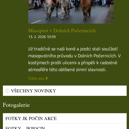
Masopust v Dolních Počernicích
13. 2. 2026 10:59
Již tradičně se naši koně a jezdci stali součástí
masopustního průvodu v Dolních Počernicích. V
kostýmech prošli ulicemi a přispěli k radostné
atmosféře této oblíbené zimní slavnosti.
Čtěte více
VŠECHNY NOVINKY
Fotogalerie
FOTKY JK POČIN AKCE
FOTKY – JKPOCIN