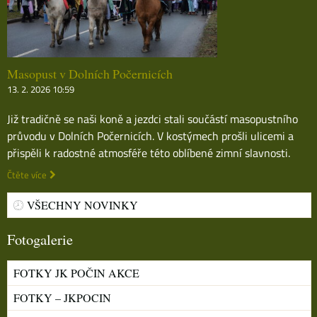
Masopust v Dolních Počernicích
13. 2. 2026 10:59
Již tradičně se naši koně a jezdci stali součástí masopustního
průvodu v Dolních Počernicích. V kostýmech prošli ulicemi a
přispěli k radostné atmosféře této oblíbené zimní slavnosti.
Čtěte více
VŠECHNY NOVINKY
Fotogalerie
FOTKY JK POČIN AKCE
FOTKY – JKPOCIN