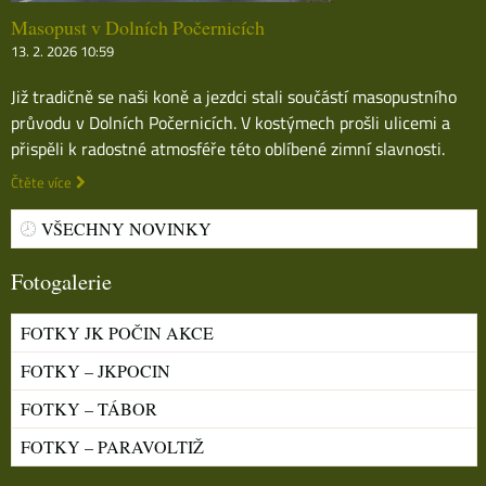
Masopust v Dolních Počernicích
13. 2. 2026 10:59
Již tradičně se naši koně a jezdci stali součástí masopustního
průvodu v Dolních Počernicích. V kostýmech prošli ulicemi a
přispěli k radostné atmosféře této oblíbené zimní slavnosti.
Čtěte více
VŠECHNY NOVINKY
Fotogalerie
FOTKY JK POČIN AKCE
FOTKY – JKPOCIN
FOTKY – TÁBOR
FOTKY – PARAVOLTIŽ